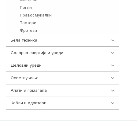
Пегли
12
Правосмукалки
29
Тостери
20
Фритези
4
Бела техника
202
Соларна енергија и уреди
7
Деловни уреди
85
Осветлување
36
Алати и помагала
55
Кабли и адаптери
392