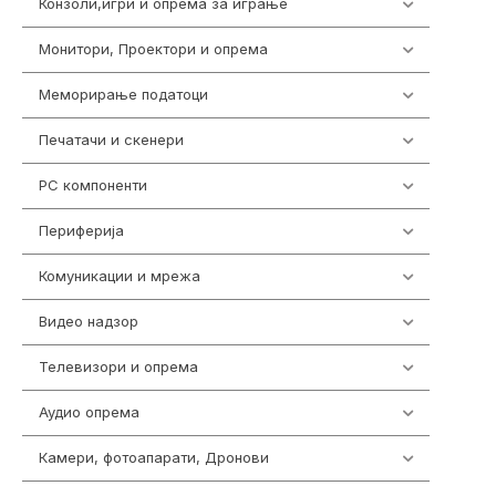
Конзоли,игри и опрема за играње
1292
Монитори, Проектори и опрема
474
Меморирање податоци
537
Печатачи и скенери
976
PC компоненти
1058
Периферија
1850
Комуникации и мрежа
454
Видео надзор
162
Телевизори и опрема
278
Аудио опрема
414
Камери, фотоапарати, Дронови
324