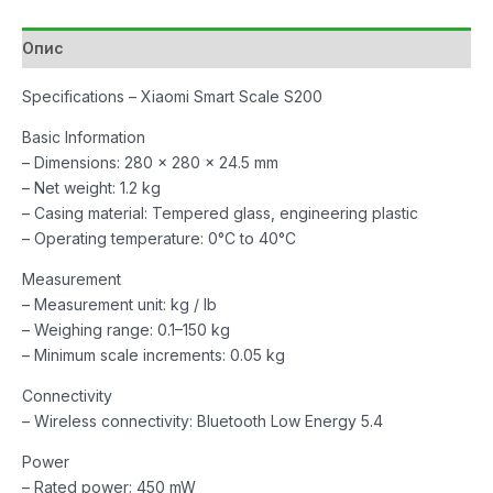
Grey
количина
Опис
Specifications – Xiaomi Smart Scale S200
Basic Information
– Dimensions: 280 x 280 x 24.5 mm
– Net weight: 1.2 kg
– Casing material: Tempered glass, engineering plastic
– Operating temperature: 0°C to 40°C
Measurement
– Measurement unit: kg / lb
– Weighing range: 0.1–150 kg
– Minimum scale increments: 0.05 kg
Connectivity
– Wireless connectivity: Bluetooth Low Energy 5.4
Power
– Rated power: 450 mW