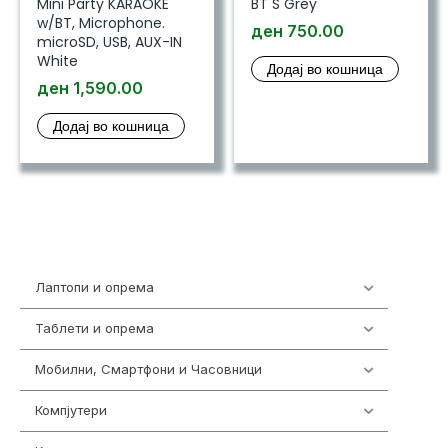
Mini Party KARAOKE
BT S Grey
w/BT, Microphone.
ден
750.00
microSD, USB, AUX-IN
White
Додај во кошница
ден
1,590.00
Додај во кошница
Лаптопи и опрема
700
Таблети и опрема
317
Мобилни, Смартфони и Часовници
985
Компјутери
224