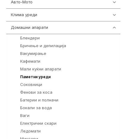
Авто-Мото
139
Клима уреди
138
Домашни апарати
370
Блендери
5
Бричење и депилација
6
Вакумирање
1
Кафемати
5
Мали куќни апарати
2
55
Паметни уреди
Соковници
3
Фенови за коса
7
Батерии и полначи
161
Бокали за вода
24
Ваги
13
Електрични скари
4
Ледомати
2
Миксери
17