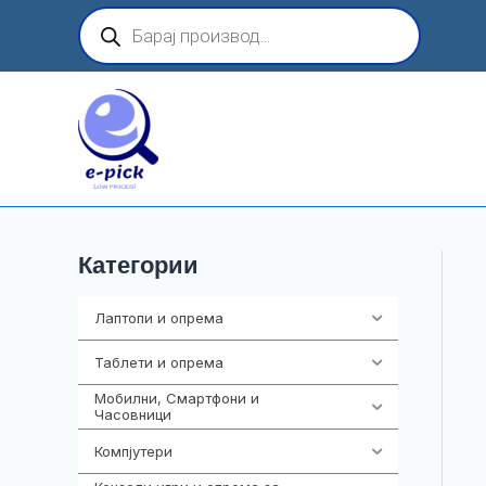
Skip
Products
search
to
content
Категории
Лаптопи и опрема
703
Таблети и опрема
300
Мобилни, Смартфони и
961
Часовници
Компјутери
218