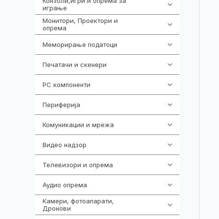
Конзоли,игри и опрема за
1301
играње
Монитори, Проектори и
474
опрема
Меморирање податоци
540
Печатачи и скенери
976
PC компоненти
1058
Периферија
1850
Комуникации и мрежа
454
Видео надзор
163
Телевизори и опрема
278
Аудио опрема
416
Камери, фотоапарати,
325
Дронови