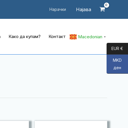
Најава
Нарачки
а
Како да купам?
Контакт
Macedonian
▼
EUR €
MKD
ден