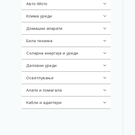
Авто-Мото
139
Клима уреди
137
Домашни апарати
370
Бела техника
202
Соларна енергија и уреди
7
Деловни уреди
85
Осветлување
36
Алати и помагала
55
Кабли и адаптери
392