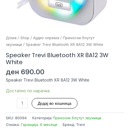
Дома
/
Shop
/
Аудио опрема
/
Преносни блутут
звучници
/ Speaker Trevi Bluetooth XR 8A12 3W White
Speaker Trevi Bluetooth XR 8A12 3W
White
ден
690.00
Speaker Trevi Bluetooth XR 8A12 3W White
Достапно по нарачка
Speaker
Додај во кошница
Trevi
Bluetooth
SKU:
80094
Категорија
Преносни блутут звучници
XR
Ознака:
Гаранција: 6 месеци
Бренд: Trevi
8A12