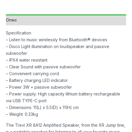
3W
White
количина
Опис
Specification
– Listen to music wirelessly from Bluetooth® devices
– Disco Light illumination on loudspeaker and passive
subwoofer
– IPX4 water resistant
– Clear Sound with passive subwoofer
– Convenient carrying cord
– Battery charging LED indicator
– Power 3W + passive subwoofer
– Power supply: High capacity lithium battery rechargeable
via USB TYPE-C port
– Dimensions: 11(L) x 5.5(D) x 11(H) cm
– Weight: 0.23kg
The Trevi XR 8A12 Amplified Speaker, from the XR Jump line,
is a portable speaker for listening to all your favorite music