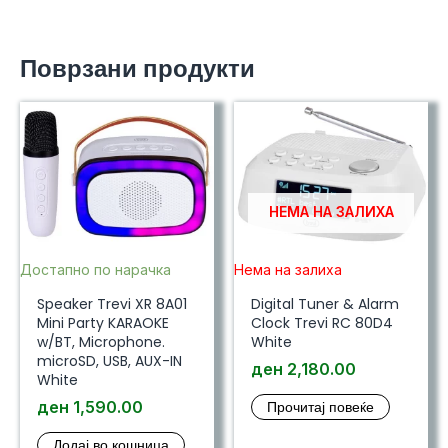
Поврзани продукти
НЕМА НА ЗАЛИХА
Достапно по нарачка
Нема на залиха
Speaker Trevi XR 8A01
Digital Tuner & Alarm
Mini Party KARAOKE
Clock Trevi RC 80D4
w/BT, Microphone.
White
microSD, USB, AUX-IN
ден
2,180.00
White
ден
1,590.00
Прочитај повеќе
Додај во кошница