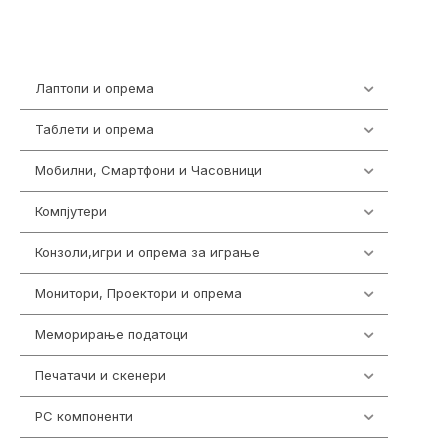
Лаптопи и опрема
702
Таблети и опрема
300
Мобилни, Смартфони и Часовници
974
Компјутери
218
Конзоли,игри и опрема за играње
1301
Монитори, Проектори и опрема
473
Меморирање податоци
540
Печатачи и скенери
976
PC компоненти
1058