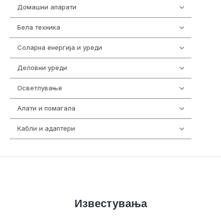
Домашни апарати
370
Бела техника
202
Соларна енергија и уреди
7
Деловни уреди
85
Осветлување
36
Алати и помагала
55
Кабли и адаптери
392
Известувања