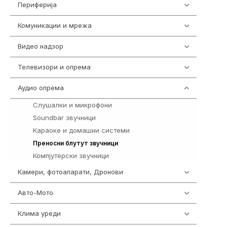
Периферија
1850
Комуникации и мрежа
454
Видео надзор
161
Телевизори и опрема
278
Аудио опрема
415
Слушалки и микрофони
28
Soundbar звучници
41
Караоке и домашни системи
147
197
Преносни блутут звучници
Компјутерски звучници
2
Камери, фотоапарати, Дронови
325
Авто-Мото
139
Клима уреди
138