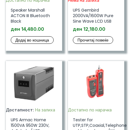
Достапно по нарачка
Нема на залиха
Speaker Marshall
UPS Gembird
ACTON III Bluetooth
2000VA/1600W Pure
Black
Sine Wave LCD USB
ден
14,480.00
ден
12,180.00
Додај во кошница
Прочитај повеќе
Достапност:
На залиха
Достапно по нарачка
UPS Armac Home
Tester for
1500VA 950W 230V,
UTP,STP,Coaxial,Telephone