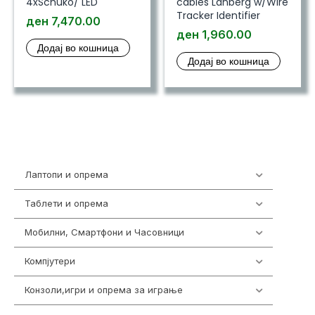
4xSchuko/ LED
cables Lanberg w/Wire
Tracker Identifier
ден
7,470.00
ден
1,960.00
Додај во кошница
Додај во кошница
Лаптопи и опрема
700
Таблети и опрема
317
Мобилни, Смартфони и Часовници
985
Компјутери
224
Конзоли,игри и опрема за играње
1292