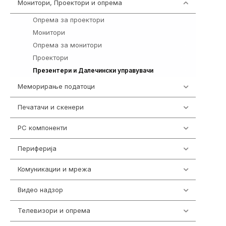
Монитори, Проектори и опрема
474
Опрема за проектори
9
Монитори
295
Опрема за монитори
114
Проектори
42
14
Презентери и Далечински управувачи
Меморирање податоци
537
Печатачи и скенери
976
PC компоненти
1058
Периферија
1850
Комуникации и мрежа
454
Видео надзор
162
Телевизори и опрема
278