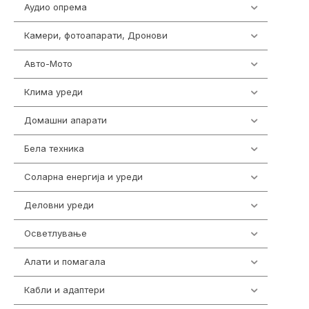
Аудио опрема
414
Камери, фотоапарати, Дронови
324
Авто-Мото
139
Клима уреди
138
Домашни апарати
370
Бела техника
202
Соларна енергија и уреди
7
Деловни уреди
85
Осветлување
36
Алати и помагала
55
Кабли и адаптери
392