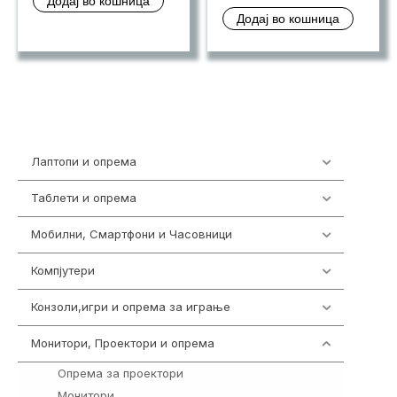
Додај во кошница
was:
price
Додај во кошница
ден 39,98
is:
ден 36,7
Лаптопи и опрема
703
Таблети и опрема
300
Мобилни, Смартфони и Часовници
977
Компјутери
218
Конзоли,игри и опрема за играње
1301
Монитори, Проектори и опрема
474
Опрема за проектори
9
Монитори
295