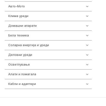
Авто-Мото
139
Клима уреди
138
Домашни апарати
370
Бела техника
202
Соларна енергија и уреди
7
Деловни уреди
85
Осветлување
36
Алати и помагала
55
Кабли и адаптери
392