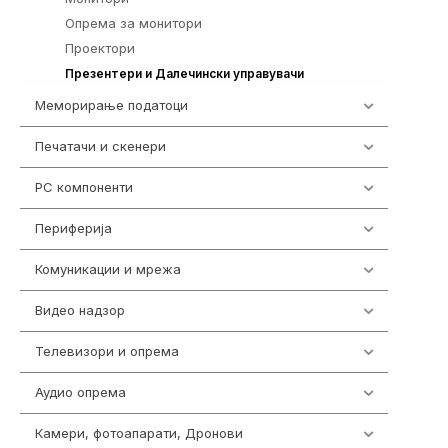
Опрема за монитори
114
Проектори
42
14
Презентери и Далечински управувачи
Меморирање податоци
540
Печатачи и скенери
976
PC компоненти
1058
Периферија
1850
Комуникации и мрежа
454
Видео надзор
161
Телевизори и опрема
278
Аудио опрема
416
Камери, фотоапарати, Дронови
325