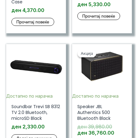
Case
ден
5,330.00
ден
4,370.00
Прочитај повеќе
Прочитај повеќе
Акција
Акција
Достапно по нарачка
Достапно по нарачка
Soundbar Trevi SB 8312
Speaker JBL
TV 2.0 Bluetooth,
Authentics 500
microSD Black
Bluetooth Black
Original
ден
2,330.00
ден
39,980.00
price
Current
ден
36,760.00