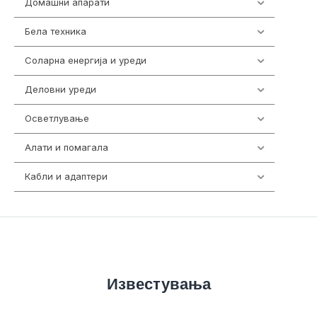
Домашни апарати
370
Бела техника
202
Соларна енергија и уреди
7
Деловни уреди
85
Осветлување
36
Алати и помагала
55
Кабли и адаптери
392
Известувања