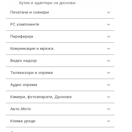
Кутии и адаптери за дискови
17
Печатачи и скенери
976
PC компоненти
1058
Периферија
1850
Комуникации и мрежа
454
Видео надзор
163
Телевизори и опрема
278
Аудио опрема
416
Камери, фотоапарати, Дронови
325
Авто-Мото
139
Клима уреди
137