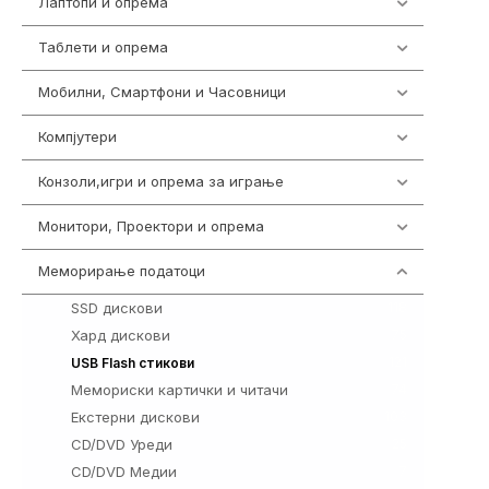
Лаптопи и опрема
703
Таблети и опрема
300
Мобилни, Смартфони и Часовници
961
Компјутери
218
Конзоли,игри и опрема за играње
1301
Монитори, Проектори и опрема
474
Меморирање податоци
540
SSD дискови
118
Хард дискови
75
121
USB Flash стикови
Мемориски картички и читачи
74
Екстерни дискови
103
CD/DVD Уреди
25
CD/DVD Медии
7