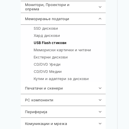
Монитори, Проектори и
474
опрема
Меморирање податоци
540
SSD дискови
118
Хард дискови
75
121
USB Flash стикови
Мемориски картички и читачи
74
Екстерни дискови
103
CD/DVD Уреди
25
CD/DVD Медии
7
Кутии и адаптери за дискови
17
Печатачи и скенери
976
PC компоненти
1058
Периферија
1850
Комуникации и мрежа
454