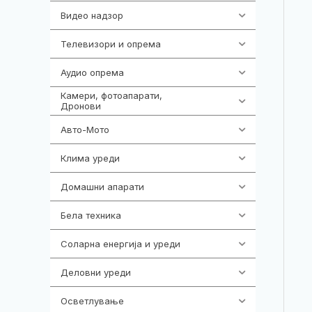
Видео надзор
163
Телевизори и опрема
278
Аудио опрема
416
Камери, фотоапарати,
325
Дронови
Авто-Мото
139
Клима уреди
137
Домашни апарати
370
Бела техника
202
Соларна енергија и уреди
7
Деловни уреди
85
Осветлување
36