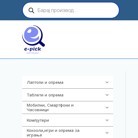
Skip
Products
search
to
content
Лаптопи и опрема
703
Таблети и опрема
300
Мобилни, Смартфони и
961
Часовници
Компјутери
218
Конзоли,игри и опрема за
1301
играње