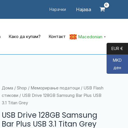
Најава
Нарачки
а
Како да купам?
Контакт
Macedonian
▼
EUR €
MKD
ден
Дома
/
Shop
/
Меморирање податоци
/
USB Flash
стикови
/ USB Drive 128GB Samsung Bar Plus USB
3.1 Titan Grey
USB Drive 128GB Samsung
Bar Plus USB 3.1 Titan Grey