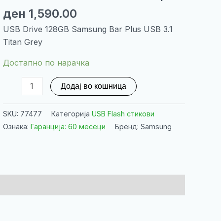
ден
1,590.00
USB Drive 128GB Samsung Bar Plus USB 3.1
Titan Grey
Достапно по нарачка
USB
Додај во кошница
Drive
128GB
SKU:
77477
Категорија
USB Flash стикови
Samsung
Ознака:
Гаранција: 60 месеци
Бренд: Samsung
Bar
Plus
USB
3.1
Titan
Grey
количина