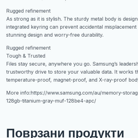
Rugged refinement
As strong as it is stylish. The sturdy metal body is desi
integrated keyring can prevent accidental misplacement 
stunning design and worry-free durability.
Rugged refinement
Tough & Trusted
Files stay secure, anywhere you go. Samsung’s leaders
trustworthy drive to store your valuable data. It works t
temperature-proof, magnet-proof, and X-ray-proof body,
More info:https://www.samsung.com/au/memory-storage/
128gb-titanium-gray-muf-128be4-apc/
Поврзани продукти