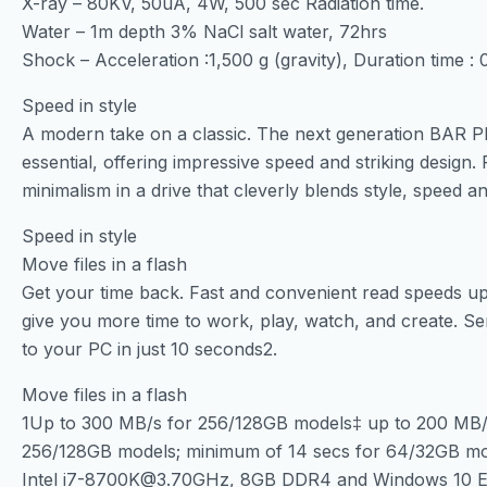
X-ray – 80KV, 50uA, 4W, 500 sec Radiation time.
Water – 1m depth 3% NaCl salt water, 72hrs
Shock – Acceleration :1,500 g (gravity), Duration time : 0
Speed in style
A modern take on a classic. The next generation BAR Plu
essential, offering impressive speed and striking design.
minimalism in a drive that cleverly blends style, speed and 
Speed in style
Move files in a flash
Get your time back. Fast and convenient read speeds up
give you more time to work, play, watch, and create. 
to your PC in just 10 seconds2.
Move files in a flash
1Up to 300 MB/s for 256/128GB models‡ up to 200 MB/
256/128GB models; minimum of 14 secs for 64/32GB mod
Intel i7-8700K@3.70GHz, 8GB DDR4 and Windows 10 Ent