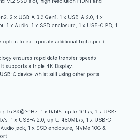
and M.2 SSD slot, high resolution HDMI and
количина
en2, 2 x USB-A 3.2 Gen1, 1 x USB-A 2.0, 1 x
ot, 1 x Audio, 1 x SSD enclosure, 1 x USB-C PD, 1
option to incorporate additional high speed,
logy ensures rapid data transfer speeds
It supports a triple 4K Display.
B-C device whilst still using other ports
 up to 8K@30Hz, 1 x RJ45, up to 1Gb/s, 1 x USB-
Gb/s, 1 x USB-A 2.0, up to 480Mb/s, 1 x USB-C
 x Audio jack, 1 x SSD enclosure, NVMe 10G &
ort