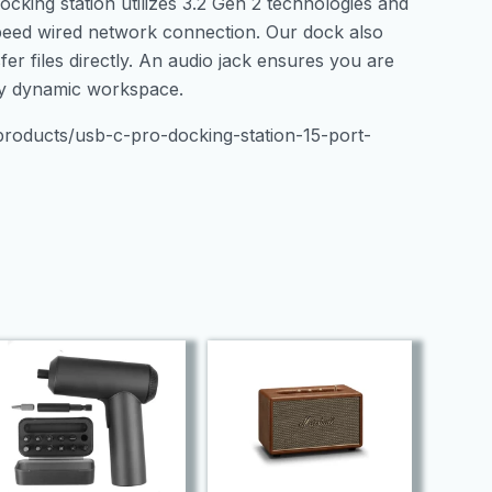
docking station utilizes 3.2 Gen 2 technologies and
speed wired network connection. Our dock also
r files directly. An audio jack ensures you are
ly dynamic workspace.
roducts/usb-c-pro-docking-station-15-port-