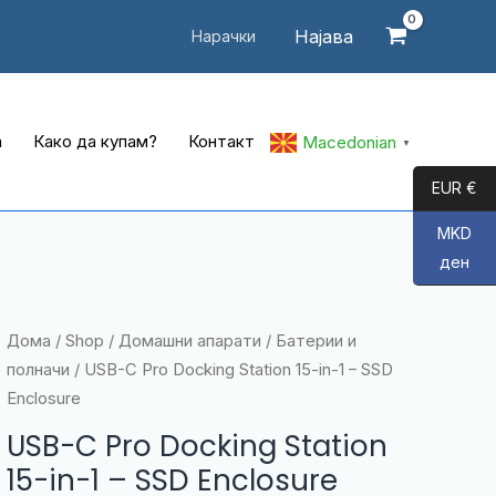
Најава
Нарачки
а
Како да купам?
Контакт
Macedonian
▼
EUR €
MKD
ден
Дома
/
Shop
/
Домашни апарати
/
Батерии и
полначи
/ USB-C Pro Docking Station 15-in-1 – SSD
Enclosure
USB-C Pro Docking Station
15-in-1 – SSD Enclosure