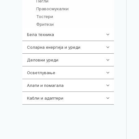
Пегли
12
Правосмукалки
29
Тостери
20
Фритези
4
Бела техника
202
Соларна енергија и уреди
7
Деловни уреди
85
Осветлување
36
Алати и помагала
55
Кабли и адаптери
392