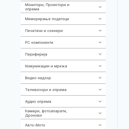
Монитори, Проектори и
474
опрема
Меморирање податоци
537
Печатачи и скенери
976
PC компоненти
1058
Периферија
1850
Комуникации и мрежа
454
Видео надзор
162
Телевизори и опрема
278
Аудио опрема
414
Камери, фотоапарати,
324
Дронови
Авто-Мото
139