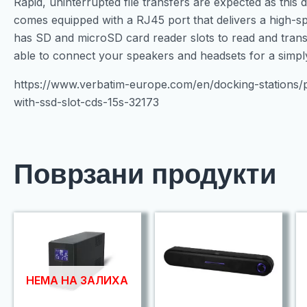
Rapid, uninterrupted file transfers are expected as this 
comes equipped with a RJ45 port that delivers a high-
has SD and microSD card reader slots to read and transfe
able to connect your speakers and headsets for a simp
https://www.verbatim-europe.com/en/docking-stations/p
with-ssd-slot-cds-15s-32173
Поврзани продукти
НЕМА НА ЗАЛИХА