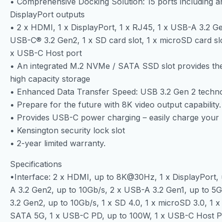
• Comprehensive Docking Solution: 15 ports including 
DisplayPort outputs
• 2 x HDMI, 1 x DisplayPort, 1 x RJ45, 1 x USB-A 3.2 G
USB-C® 3.2 Gen2, 1 x SD card slot, 1 x microSD card sl
x USB-C Host port
• An integrated M.2 NVMe / SATA SSD slot provides the 
high capacity storage
• Enhanced Data Transfer Speed: USB 3.2 Gen 2 techno
• Prepare for the future with 8K video output capability. 
• Provides USB-C power charging – easily charge your US
• Kensington security lock slot
• 2-year limited warranty.
Specifications
•Interface: 2 x HDMI, up to 8K@30Hz, 1 x DisplayPort,
A 3.2 Gen2, up to 10Gb/s, 2 x USB-A 3.2 Gen1, up to 5
3.2 Gen2, up to 10Gb/s, 1 x SD 4.0, 1 x microSD 3.0, 1
SATA 5G, 1 x USB-C PD, up to 100W, 1 x USB-C Host P