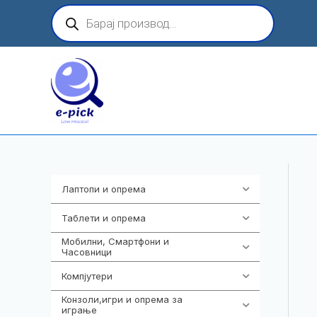
Skip
Products
search
to
content
Лаптопи и опрема
700
Таблети и опрема
317
Мобилни, Смартфони и
985
Часовници
Компјутери
224
Конзоли,игри и опрема за
1292
играње