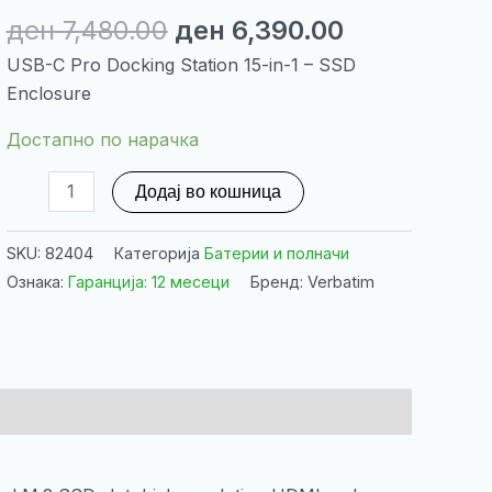
Original
Current
ден
7,480.00
ден
6,390.00
price
price
USB-C Pro Docking Station 15-in-1 – SSD
was:
is:
Enclosure
ден 7,480.00.
ден 6,390.0
Достапно по нарачка
USB-
Додај во кошница
C
Pro
SKU:
82404
Категорија
Батерии и полначи
Docking
Ознака:
Гаранција: 12 месеци
Бренд: Verbatim
Station
15-
in-
1
–
SSD
Enclosure