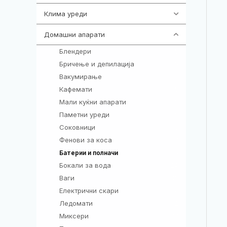
Клима уреди
138
Домашни апарати
370
Блендери
5
Бричење и депилација
6
Вакумирање
1
Кафемати
5
Мали куќни апарати
2
Паметни уреди
55
Соковници
3
Фенови за коса
7
161
Батерии и полначи
Бокали за вода
24
Ваги
13
Електрични скари
4
Ледомати
2
Миксери
17