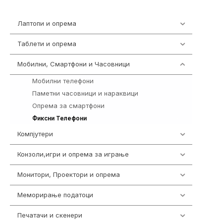
Лаптопи и опрема
700
Таблети и опрема
317
Мобилни, Смартфони и Часовници
985
Мобилни телефони
258
Паметни часовници и нараквици
360
Опрема за смартфони
327
40
Фиксни Телефони
Компјутери
224
Конзоли,игри и опрема за играње
1292
Монитори, Проектори и опрема
474
Меморирање податоци
537
Печатачи и скенери
976