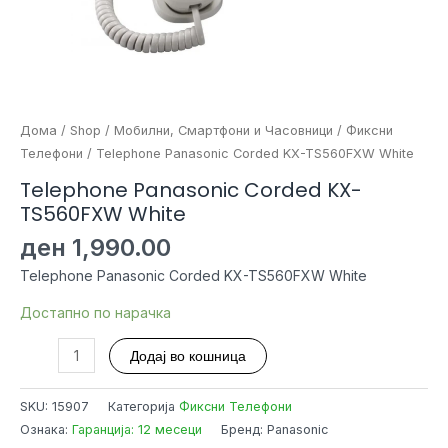
Дома
/
Shop
/
Мобилни, Смартфони и Часовници
/
Фиксни
Телефони
/ Telephone Panasonic Corded KX-TS560FXW White
Telephone Panasonic Corded KX-
TS560FXW White
ден
1,990.00
Telephone Panasonic Corded KX-TS560FXW White
Достапно по нарачка
Telephone
Додај во кошница
Panasonic
Corded
SKU:
15907
Категорија
Фиксни Телефони
KX-
Ознака:
Гаранција: 12 месеци
Бренд: Panasonic
TS560FXW