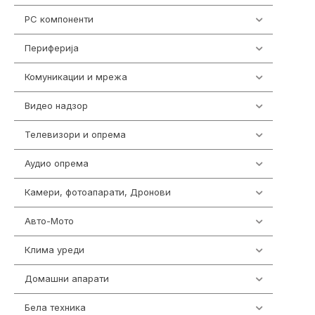
PC компоненти
1058
Периферија
1850
Комуникации и мрежа
454
Видео надзор
162
Телевизори и опрема
278
Аудио опрема
414
Камери, фотоапарати, Дронови
324
Авто-Мото
139
Клима уреди
138
Домашни апарати
370
Бела техника
202