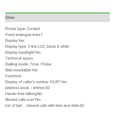
White
количина
Опис
Phone type: Corded
Fixed analogue lines:1
Display:Yes
Display type: 2 line LCD, black & white
Display backlight:Yes
Technical specs:
Dialling mode: Tone / Pulse
Wall mountable:Yes
Functions:
Display of caller’s number (CLIP):Yes
Address book – entries:50
Hands-free talking:No
Missed calls icon:Yes
List of last … missed calls with time and date:20