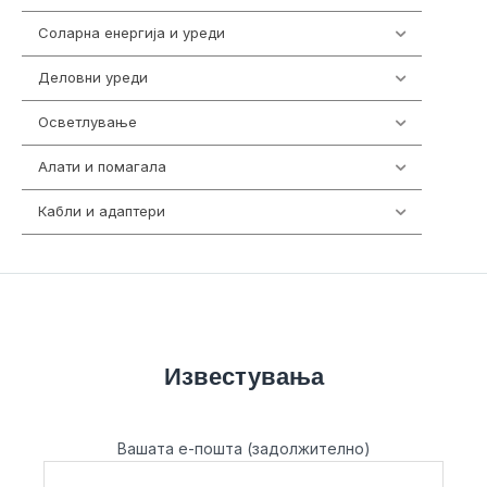
Соларна енергија и уреди
7
Деловни уреди
85
Осветлување
36
Алати и помагала
55
Кабли и адаптери
392
Известувања
Вашата е-пошта (задолжително)