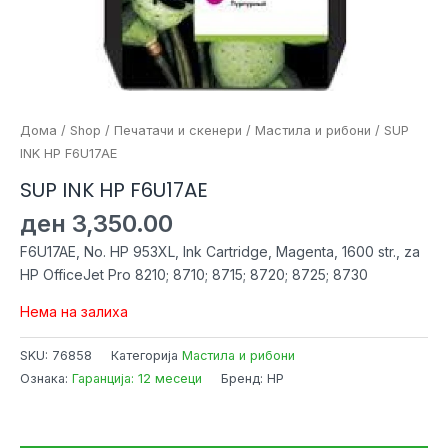
Дома
/
Shop
/
Печатачи и скенери
/
Мастила и рибони
/ SUP
INK HP F6U17AE
SUP INK HP F6U17AE
ден
3,350.00
F6U17AE, No. HP 953XL, Ink Cartridge, Magenta, 1600 str., za
HP OfficeJet Pro 8210; 8710; 8715; 8720; 8725; 8730
Нема на залиха
SKU:
76858
Категорија
Мастила и рибони
Ознака:
Гаранција: 12 месеци
Бренд: HP