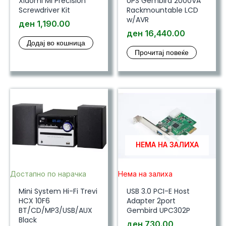
Xiaomi Mi Precision
UPS Gembird 2000VA
Screwdriver Kit
Rackmountable LCD
w/AVR
ден
1,190.00
ден
16,440.00
Додај во кошница
Прочитај повеќе
НЕМА НА ЗАЛИХА
Достапно по нарачка
Нема на залиха
Mini System Hi-Fi Trevi
USB 3.0 PCI-E Host
HCX 10F6
Adapter 2port
BT/CD/MP3/USB/AUX
Gembird UPC302P
Black
ден
730.00