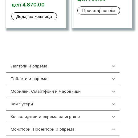
ден
4,870.00
Прочитај повеќе
Додај во кошница
Лаптопи и опрема
703
Таблети и опрема
300
Мобилни, Смартфони и Часовници
961
Компјутери
218
Конзоли,игри и опрема за играње
1301
Монитори, Проектори и опрема
474