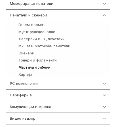
Меморирање податоци
540
Печатачи и скенери
976
Голем формат
10
Мултифункционални
69
Ласерски и 3Д печатачи
76
Ink Jet и Матрични печатачи
94
Скенери
26
Тонери и филаменти
424
267
Мастила и рибони
Хартија
10
PC компоненти
1058
Периферија
1850
Комуникации и мрежа
454
Видео надзор
163