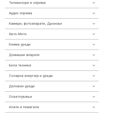
Телевизори и опрема
278
Аудио опрема
416
Камери, фотоапарати, Дронови
325
Авто-Мото
139
Клима уреди
136
Домашни апарати
370
Бела техника
202
Соларна енергија и уреди
7
Деловни уреди
85
Осветлување
36
Алати и помагала
55