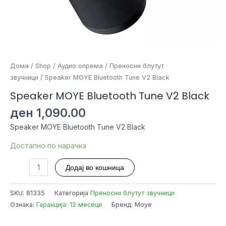
Дома
/
Shop
/
Аудио опрема
/
Преносни блутут
звучници
/ Speaker MOYE Bluetooth Tune V2 Black
Speaker MOYE Bluetooth Tune V2 Black
ден
1,090.00
Speaker MOYE Bluetooth Tune V2 Black
Достапно по нарачка
Speaker
Додај во кошница
MOYE
Bluetooth
SKU:
81335
Категорија
Преносни блутут звучници
Tune
Ознака:
Гаранција: 12 месеци
Бренд: Moye
V2
Black