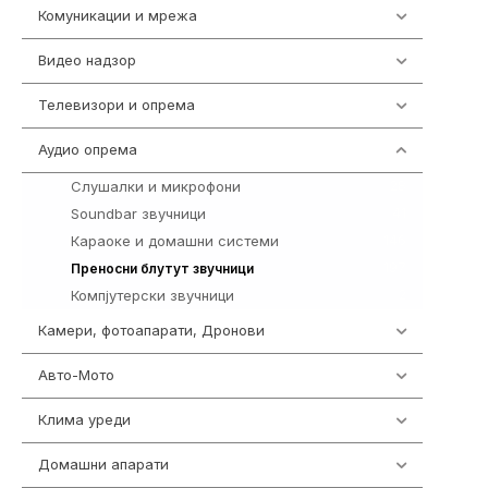
Комуникации и мрежа
454
Видео надзор
162
Телевизори и опрема
278
Аудио опрема
414
Слушалки и микрофони
28
Soundbar звучници
41
Караоке и домашни системи
146
197
Преносни блутут звучници
Компјутерски звучници
2
Камери, фотоапарати, Дронови
324
Авто-Мото
139
Клима уреди
138
Домашни апарати
370