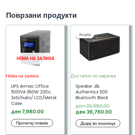
Поврзани продукти
Акција
Акција
НЕМА НА ЗАЛИХА
Нема на залиха
Достапно по нарачка
UPS Armac Office
Speaker JBL
1500VA 950W 230V,
Authentics 500
3xSchuko/ LCD/Metal
Bluetooth Black
Case
Original
ден
39,980.00
ден
7,980.00
price
Current
ден
36,760.00
was:
price
Прочитај повеќе
Додај во кошница
ден 39,98
is:
ден 36,7