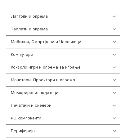
Лаптопи и опрема
700
Таблети и опрема
317
Мобилни, Смартфони и Часовници
985
Компјутери
224
Конзоли,игри и опрема за играње
1292
Монитори, Проектори и опрема
474
Меморирање податоци
537
Печатачи и скенери
976
PC компоненти
1058
Периферија
1850