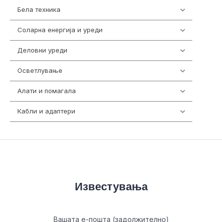
Бела техника
202
Соларна енергија и уреди
7
Деловни уреди
85
Осветлување
36
Алати и помагала
55
Кабли и адаптери
392
Известувања
Вашата е-пошта (задолжително)