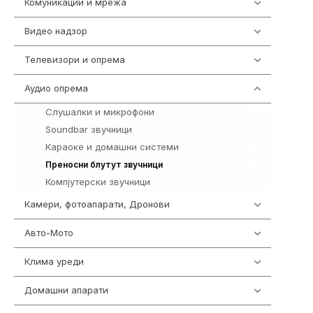
Комуникации и мрежа
454
Видео надзор
161
Телевизори и опрема
278
Аудио опрема
416
Слушалки и микрофони
28
Soundbar звучници
41
Караоке и домашни системи
147
198
Преносни блутут звучници
Компјутерски звучници
2
Камери, фотоапарати, Дронови
325
Авто-Мото
139
Клима уреди
138
Домашни апарати
370