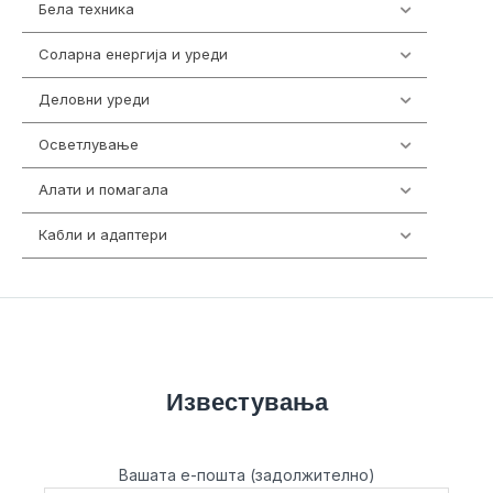
Бела техника
202
Соларна енергија и уреди
7
Деловни уреди
85
Осветлување
36
Алати и помагала
55
Кабли и адаптери
392
Известувања
Вашата е-пошта (задолжително)