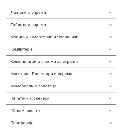
Лаптопи и опрема
703
Таблети и опрема
300
Мобилни, Смартфони и Часовници
977
Компјутери
218
Конзоли,игри и опрема за играње
1301
Монитори, Проектори и опрема
474
Меморирање податоци
540
Печатачи и скенери
976
PC компоненти
1058
Периферија
1850