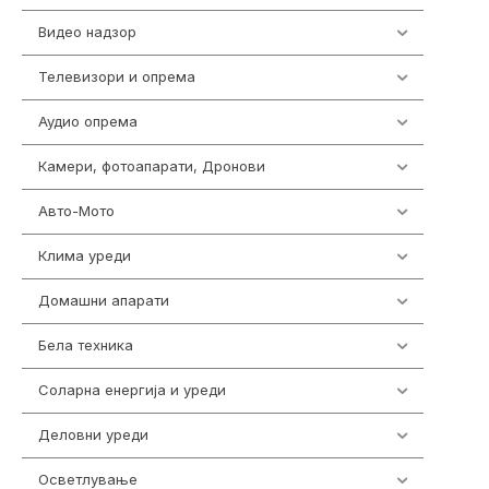
Видео надзор
163
Телевизори и опрема
278
Аудио опрема
416
Камери, фотоапарати, Дронови
323
Авто-Мото
139
Клима уреди
136
Домашни апарати
370
Бела техника
202
Соларна енергија и уреди
7
Деловни уреди
85
Осветлување
36