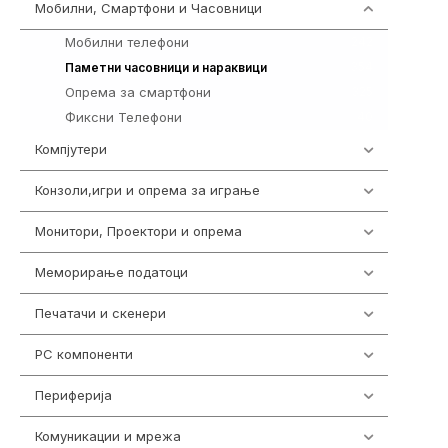
Мобилни, Смартфони и Часовници
961
Мобилни телефони
242
354
Паметни часовници и нараквици
Опрема за смартфони
325
Фиксни Телефони
40
Компјутери
218
Конзоли,игри и опрема за играње
1301
Монитори, Проектори и опрема
474
Меморирање податоци
540
Печатачи и скенери
976
PC компоненти
1058
Периферија
1850
Комуникации и мрежа
454