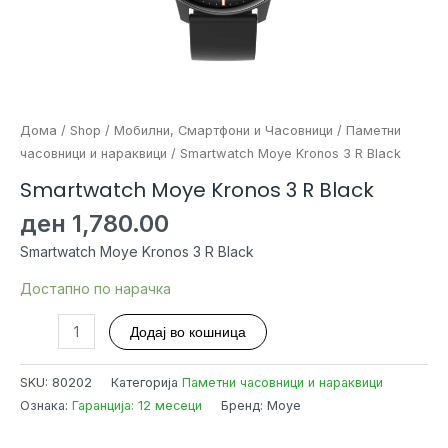
Дома
/
Shop
/
Мобилни, Смартфони и Часовници
/
Паметни
часовници и нараквици
/ Smartwatch Moye Kronos 3 R Black
Smartwatch Moye Kronos 3 R Black
ден
1,780.00
Smartwatch Moye Kronos 3 R Black
Достапно по нарачка
Smartwatch
Додај во кошница
Moye
Kronos
SKU:
80202
Категорија
Паметни часовници и нараквици
3
Ознака:
Гаранција: 12 месеци
Бренд: Moye
R
Black