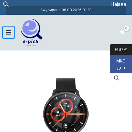
Skip
Најава
to
Ажурирано 06.08.2026 01:28
content
Main
Menu
EUR €
MKD
ден