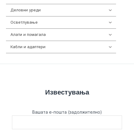
Деловни уреди
85
Осветлување
36
Алати и помагала
55
Кабли и адаптери
392
Известувања
Вашата е-пошта (задолжително)