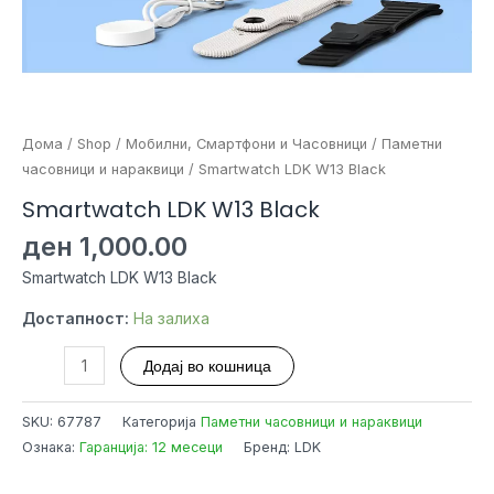
Дома
/
Shop
/
Мобилни, Смартфони и Часовници
/
Паметни
часовници и нараквици
/ Smartwatch LDK W13 Black
Smartwatch LDK W13 Black
ден
1,000.00
Smartwatch LDK W13 Black
Достапност:
На залиха
Smartwatch
Додај во кошница
LDK
W13
SKU:
67787
Категорија
Паметни часовници и нараквици
Black
Ознака:
Гаранција: 12 месеци
Бренд: LDK
количина