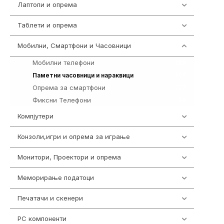
Лаптопи и опрема
700
Таблети и опрема
317
Мобилни, Смартфони и Часовници
985
Мобилни телефони
258
360
Паметни часовници и нараквици
Опрема за смартфони
327
Фиксни Телефони
40
Компјутери
224
Конзоли,игри и опрема за играње
1292
Монитори, Проектори и опрема
474
Меморирање податоци
537
Печатачи и скенери
976
PC компоненти
1058