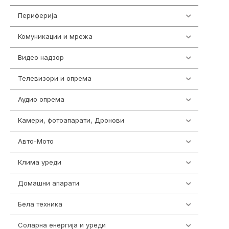
Периферија
1850
Комуникации и мрежа
454
Видео надзор
162
Телевизори и опрема
278
Аудио опрема
414
Камери, фотоапарати, Дронови
324
Авто-Мото
139
Клима уреди
138
Домашни апарати
370
Бела техника
202
Соларна енергија и уреди
7