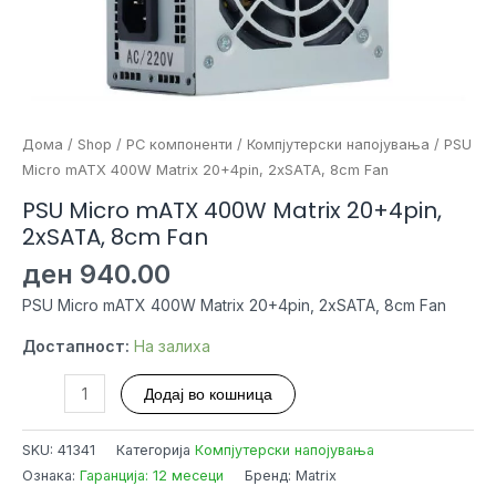
Дома
/
Shop
/
PC компоненти
/
Компјутерски напојувања
/ PSU
Micro mATX 400W Matrix 20+4pin, 2xSATA, 8cm Fan
PSU Micro mATX 400W Matrix 20+4pin,
2xSATA, 8cm Fan
ден
940.00
PSU Micro mATX 400W Matrix 20+4pin, 2xSATA, 8cm Fan
Достапност:
На залиха
PSU
Додај во кошница
Micro
mATX
SKU:
41341
Категорија
Компјутерски напојувања
400W
Ознака:
Гаранција: 12 месеци
Бренд: Matrix
Matrix