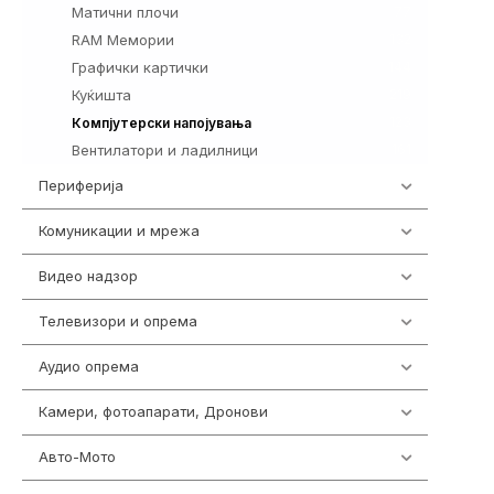
Матични плочи
77
RAM Мемории
132
Графички картички
144
Куќишта
219
123
Компјутерски напојувања
Вентилатори и ладилници
161
Периферија
1850
Комуникации и мрежа
454
Видео надзор
163
Телевизори и опрема
278
Аудио опрема
416
Камери, фотоапарати, Дронови
325
Авто-Мото
139