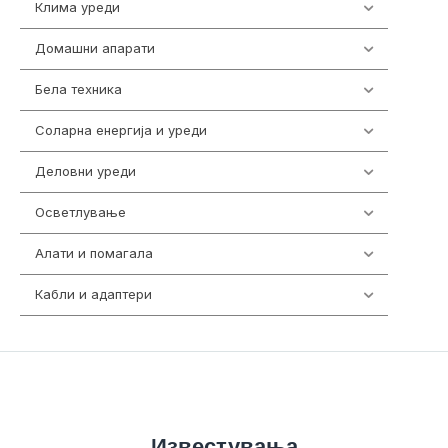
Клима уреди
138
Домашни апарати
370
Бела техника
202
Соларна енергија и уреди
7
Деловни уреди
85
Осветлување
36
Алати и помагала
55
Кабли и адаптери
392
Известувања