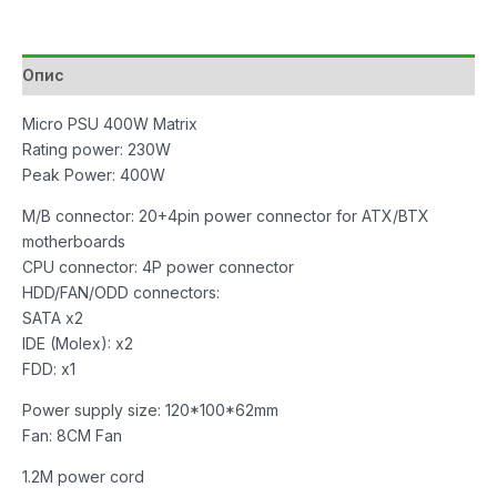
20+4pin,
2xSATA,
8cm
Опис
Fan
количина
Micro PSU 400W Matrix
Rating power: 230W
Peak Power: 400W
M/B connector: 20+4pin power connector for ATX/BTX
motherboards
CPU connector: 4P power connector
HDD/FAN/ODD connectors:
SATA x2
IDE (Molex): x2
FDD: x1
Power supply size: 120*100*62mm
Fan: 8CM Fan
1.2M power cord