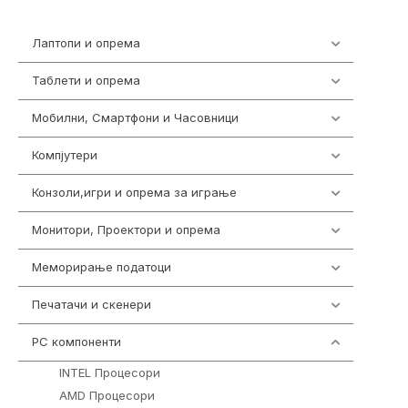
Лаптопи и опрема
703
Таблети и опрема
300
Мобилни, Смартфони и Часовници
961
Компјутери
218
Конзоли,игри и опрема за играње
1301
Монитори, Проектори и опрема
474
Меморирање податоци
540
Печатачи и скенери
976
PC компоненти
1058
INTEL Процесори
106
AMD Процесори
96