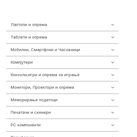
Лаптопи и опрема
700
Таблети и опрема
317
Мобилни, Смартфони и Часовници
985
Компјутери
224
Конзоли,игри и опрема за играње
1292
Монитори, Проектори и опрема
474
Меморирање податоци
537
Печатачи и скенери
976
PC компоненти
1058