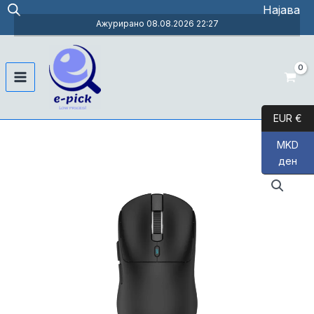
Skip
Најава
to
Ажурирано 08.08.2026 22:27
content
Main
Menu
EUR €
MKD
ден