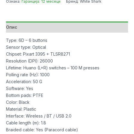
Ознака:
Гаранција: 12 месеци
Бренд: White Shark
Maximus
26000dpi
Wireless
Black
Опис
количина
Type: 6D – 6 buttons
Sensor type: Optical
Chipset: Pixart 3395 + TLSR8271
Resolution (DPI): 26000
Lifetime: Huano (L+R) switches – 100 M presses
Polling rate (Hz): 1000
Acceleration: 50 G
Software: Yes
Bottom pads: PTFE
Color: Black
Material: Plastic
Interface: Wireless / BT / USB 2.0
Cable length (m): 1.8
Braided cable: Yes (Paracord cable)