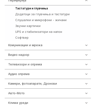
Периферија
1850
821
Тастатури и глувчиња
Додатоци за глувчиња и тастатури
149
Слушалки и микрофони - жичани
772
Звучни картички
1
UPS и стабилизатори на напон
97
Софтвер
10
Комуникации и мрежа
454
Видео надзор
162
Телевизори и опрема
278
Аудио опрема
414
Камери, фотоапарати, Дронови
324
Авто-Мото
139
Клима уреди
138