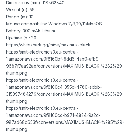
Dimensions (mm): 118x62x40
Weight (g): 55
Range (m): 10
Mouse compatibility: Windows 7/8/10/11/MacOS
Battery: 300 mAh Lithium
Up-time (h): 30
https://whiteshark.gg/mice/maximus-black
https://smit-electronic.s3.eu-central-
1.amazonaws.com/9f8160bf-8dd6-4ab0-afb9-
9687f7aa92ae/conversions/MAXIMUS-BLACK-%282%29-
thumb.png
https://smit-electronic.s3.eu-central-
1.amazonaws.com/9f8160c4-355d-4780-abbb-
315397484276/conversions/MAXIMUS-BLACK-%283%29-
thumb.png
https://smit-electronic.s3.eu-central-
1.amazonaws.com/9f8160cc-b971-4824-9a2d-
987ad68d653f/conversions/MAXIMUS-BLACK-%285%29-
thumb.png