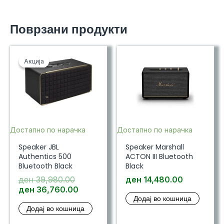
Поврзани продукти
Акција
Акција
Достапно по нарачка
Достапно по нарачка
Speaker JBL
Speaker Marshall
Authentics 500
ACTON III Bluetooth
Bluetooth Black
Black
Original
ден
39,980.00
ден
14,480.00
price
Current
ден
36,760.00
Додај во кошница
was:
price
Додај во кошница
ден 39,980.00.
is:
ден 36,760.00.