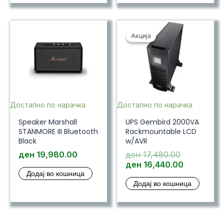
Акција
Акција
Достапно по нарачка
Достапно по нарачка
Speaker Marshall
UPS Gembird 2000VA
STANMORE III Bluetooth
Rackmountable LCD
Black
w/AVR
Original
ден
19,980.00
ден
17,480.00
price
Current
ден
16,440.00
Додај во кошница
was:
price
Додај во кошница
ден 17,480
is:
ден 16,44