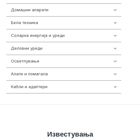
Домашни апарати
370
Бела техника
202
Соларна енергија и уреди
7
Деловни уреди
85
Осветлување
36
Алати и помагала
55
Кабли и адаптери
392
Известувања