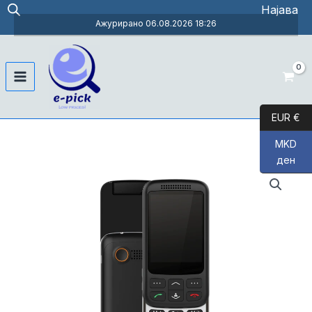
Skip
Најава
to
Ажурирано 06.08.2026 18:26
content
Main
Menu
EUR €
MKD
ден