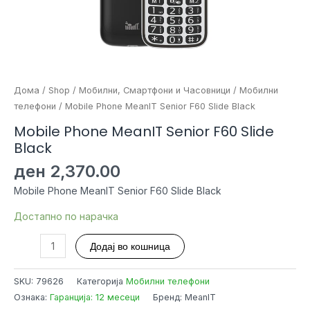
Дома
/
Shop
/
Мобилни, Смартфони и Часовници
/
Мобилни
телефони
/ Mobile Phone MeanIT Senior F60 Slide Black
Mobile Phone MeanIT Senior F60 Slide
Black
ден
2,370.00
Mobile Phone MeanIT Senior F60 Slide Black
Достапно по нарачка
Mobile
Додај во кошница
Phone
MeanIT
SKU:
79626
Категорија
Мобилни телефони
Senior
Ознака:
Гаранција: 12 месеци
Бренд: MeanIT
F60