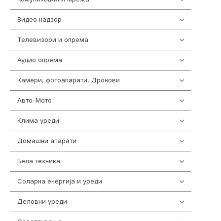
Видео надзор
163
Телевизори и опрема
278
Аудио опрема
416
Камери, фотоапарати, Дронови
325
Авто-Мото
139
Клима уреди
137
Домашни апарати
370
Бела техника
202
Соларна енергија и уреди
7
Деловни уреди
85