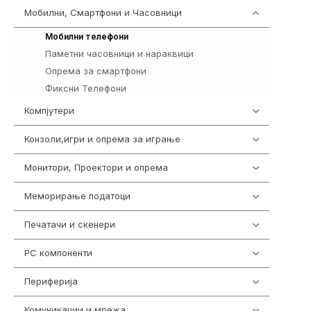
Мобилни, Смартфони и Часовници
961
242
Мобилни телефони
Паметни часовници и нараквици
354
Опрема за смартфони
325
Фиксни Телефони
40
Компјутери
218
Конзоли,игри и опрема за играње
1301
Монитори, Проектори и опрема
474
Меморирање податоци
540
Печатачи и скенери
976
PC компоненти
1058
Периферија
1850
Комуникации и мрежа
454