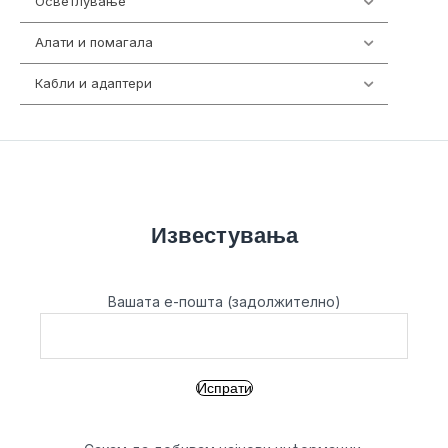
Осветлување
36
Алати и помагала
55
Кабли и адаптери
392
Известувања
Вашата е-пошта (задолжително)