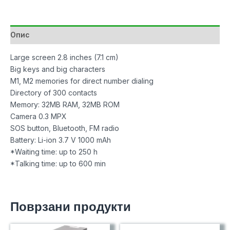
Slide
Black
количина
Опис
Large screen 2.8 inches (7.1 cm)
Big keys and big characters
M1, M2 memories for direct number dialing
Directory of 300 contacts
Memory: 32MB RAM, 32MB ROM
Camera 0.3 MPX
SOS button, Bluetooth, FM radio
Battery: Li-ion 3.7 V 1000 mAh
*Waiting time: up to 250 h
*Talking time: up to 600 min
Поврзани продукти