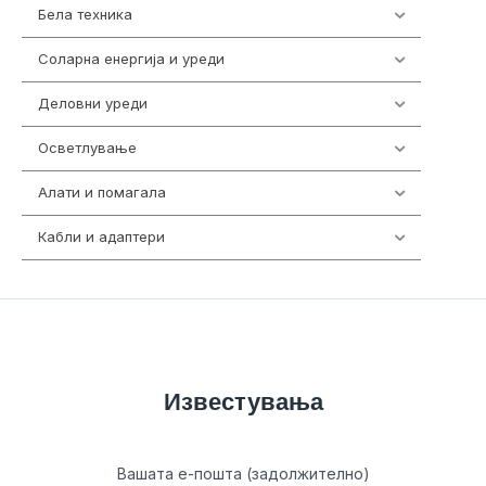
Бела техника
202
Соларна енергија и уреди
7
Деловни уреди
85
Осветлување
36
Алати и помагала
55
Кабли и адаптери
392
Известувања
Вашата е-пошта (задолжително)