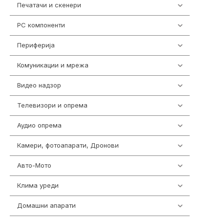
Печатачи и скенери
976
PC компоненти
1058
Периферија
1850
Комуникации и мрежа
454
Видео надзор
163
Телевизори и опрема
278
Аудио опрема
416
Камери, фотоапарати, Дронови
325
Авто-Мото
139
Клима уреди
137
Домашни апарати
370