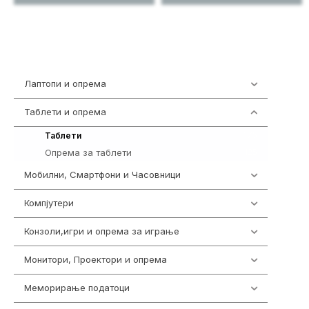
Лаптопи и опрема
703
Таблети и опрема
300
175
Таблети
Опрема за таблети
125
Мобилни, Смартфони и Часовници
961
Компјутери
218
Конзоли,игри и опрема за играње
1301
Монитори, Проектори и опрема
474
Меморирање податоци
540