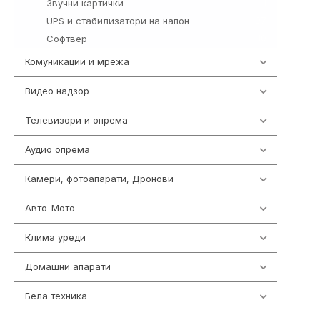
Звучни картички
1
UPS и стабилизатори на напон
97
Софтвер
10
Комуникации и мрежа
454
Видео надзор
161
Телевизори и опрема
278
Аудио опрема
416
Камери, фотоапарати, Дронови
325
Авто-Мото
139
Клима уреди
138
Домашни апарати
370
Бела техника
202