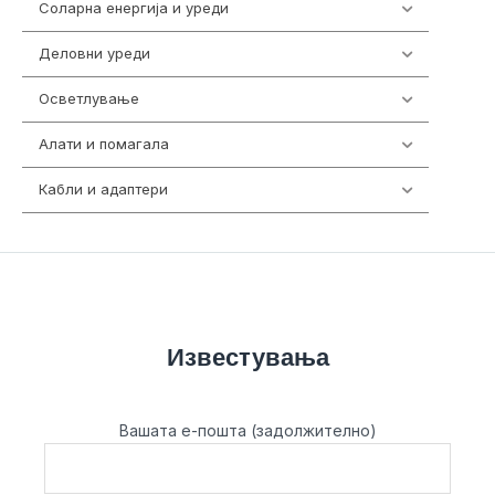
Соларна енергија и уреди
7
Деловни уреди
85
Осветлување
36
Алати и помагала
55
Кабли и адаптери
392
Известувања
Вашата е-пошта (задолжително)