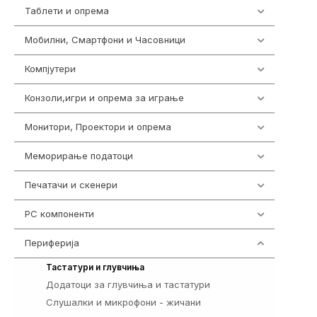
Таблети и опрема
300
Мобилни, Смартфони и Часовници
977
Компјутери
218
Конзоли,игри и опрема за играње
1301
Монитори, Проектори и опрема
474
Меморирање податоци
540
Печатачи и скенери
976
PC компоненти
1058
Периферија
1850
821
Тастатури и глувчиња
Додатоци за глувчиња и тастатури
149
Слушалки и микрофони - жичани
772