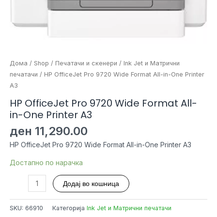
Дома
/
Shop
/
Печатачи и скенери
/
Ink Jet и Матрични
печатачи
/ HP OfficeJet Pro 9720 Wide Format All-in-One Printer
A3
HP OfficeJet Pro 9720 Wide Format All-
in-One Printer A3
ден
11,290.00
HP OfficeJet Pro 9720 Wide Format All-in-One Printer A3
Достапно по нарачка
HP
Додај во кошница
OfficeJet
Pro
SKU:
66910
Категорија
Ink Jet и Матрични печатачи
9720