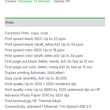
Ознака:
Гаранција: 12 месеци
Бренд: HP
Wide
Format
All-
in-
Опис
One
Printer
Functions Print, copy, scan
A3
Print speed black (ISO) Up to 22 ppm
количина
Print speed black (draft, letter,A4) Up to 34 ppm
Print speed color (ISO) Up to 18 ppm
Print speed color (draft, letter,A4) Up to 34 ppm
First page out black (letter, ready, A4) As fast as 12 sec
First page out color (letter, ready,A4) As fast as 13 sec
Duplex printing Automatic (A4/Letter)
Duty cycle (monthly, A4) Up to 30,000
Print quality Up to 1200 x 1200 rendered dpi
Print quality color Up to 4800 by 1200 optimized dpi on HP
Advance Photo Paper 1200 by 1200 dpi
Print technology HP Thermal Inkjet
Connectivity, standard 1 Ethernet; 1 Hi-Speed USB 2.0