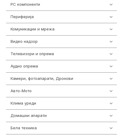
PC компоненти
1058
Периферија
1850
Комуникации и мрежа
454
Видео надзор
161
Телевизори и опрема
278
Аудио опрема
416
Камери, фотоапарати, Дронови
325
Авто-Мото
139
Клима уреди
138
Домашни апарати
370
Бела техника
202