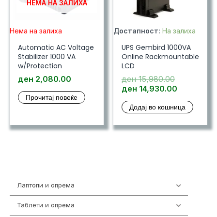
НЕМА НА ЗАЛИХА
Нема на залиха
Достапност:
На залиха
Automatic AC Voltage
UPS Gembird 1000VA
Stabilizer 1000 VA
Online Rackmountable
w/Protection
LCD
Original
ден
2,080.00
ден
15,980.00
price
Current
ден
14,930.00
Прочитај повеќе
was:
price
Додај во кошница
ден 15,980
is:
ден 14,93
Лаптопи и опрема
703
Таблети и опрема
300