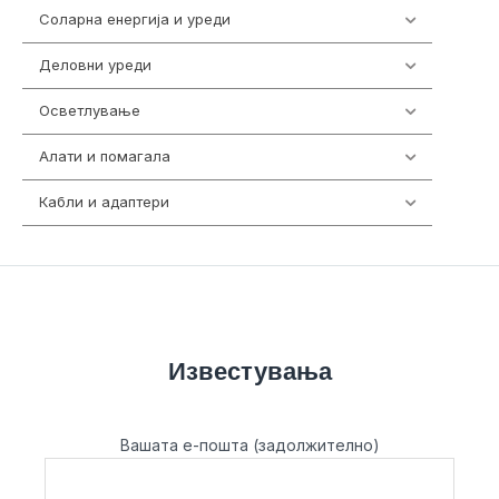
Соларна енергија и уреди
7
Деловни уреди
85
Осветлување
36
Алати и помагала
55
Кабли и адаптери
392
Известувања
Вашата е-пошта (задолжително)