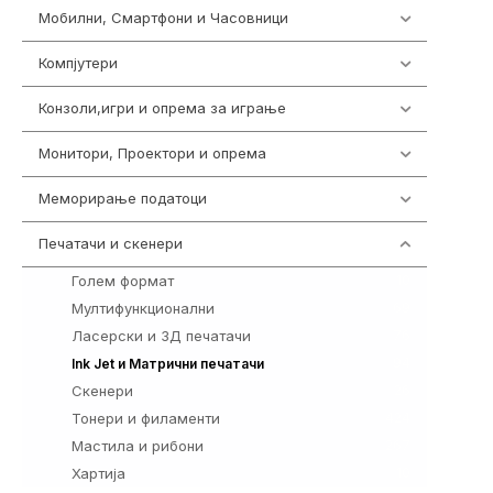
Мобилни, Смартфони и Часовници
977
Компјутери
218
Конзоли,игри и опрема за играње
1301
Монитори, Проектори и опрема
474
Меморирање податоци
540
Печатачи и скенери
976
Голем формат
10
Мултифункционални
69
Ласерски и 3Д печатачи
76
94
Ink Jet и Матрични печатачи
Скенери
26
Тонери и филаменти
424
Мастила и рибони
267
Хартија
10