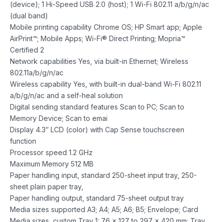
(device); 1 Hi-Speed USB 2.0 (host); 1 Wi-Fi 802.11 a/b/g/n/ac
(dual band)
Mobile printing capability Chrome OS; HP Smart app; Apple
AirPrint™; Mobile Apps; Wi-Fi® Direct Printing; Mopria™
Certified 2
Network capabilities Yes, via built-in Ethernet; Wireless
802.11a/b/g/n/ac
Wireless capability Yes, with built-in dual-band Wi-Fi 802.11
a/b/g/n/ac and a self-heal solution
Digital sending standard features Scan to PC; Scan to
Memory Device; Scan to emai
Display 4.3″ LCD (color) with Cap Sense touchscreen
function
Processor speed 1.2 GHz
Maximum Memory 512 MB
Paper handling input, standard 250-sheet input tray, 250-
sheet plain paper tray,
Paper handling output, standard 75-sheet output tray
Media sizes supported A3; A4; A5; A6; B5; Envelope; Card
Media sizes, custom Tray 1: 76 x 127 to 297 x 420 mm; Tray