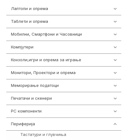
Лаптопи и опрема
702
Таблети и опрема
300
Мобилни, Смартфони и Часовници
974
Компјутери
218
Конзоли,игри и опрема за играње
1301
Монитори, Проектори и опрема
473
Меморирање податоци
540
Печатачи и скенери
976
PC компоненти
1058
Периферија
1850
Тастатури и глувчиња
821