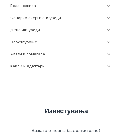
Бела техника
202
Соларна енергија и уреди
7
Деловни уреди
85
Осветлување
36
Алати и помагала
55
Кабли и адаптери
392
Известувања
Вашата е-пошта (задолжително)