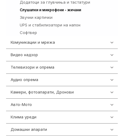
Додатоци за глувчиња и тастатури
149
772
Слушалки и микрофони - жичани
Звучни картички
1
UPS и стабилизатори на напон
97
Софтвер
10
Комуникации и мрежа
454
Видео надзор
161
Телевизори и опрема
278
Аудио опрема
415
Камери, фотоапарати, Дронови
325
Авто-Мото
139
Клима уреди
138
Домашни апарати
370