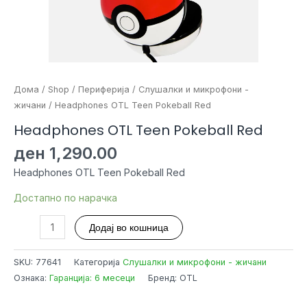
Дома
/
Shop
/
Периферија
/
Слушалки и микрофони -
жичани
/ Headphones OTL Teen Pokeball Red
Headphones OTL Teen Pokeball Red
ден
1,290.00
Headphones OTL Teen Pokeball Red
Достапно по нарачка
Headphones
Додај во кошница
OTL
Teen
SKU:
77641
Категорија
Слушалки и микрофони - жичани
Pokeball
Ознака:
Гаранција: 6 месеци
Бренд: OTL
Red
количина