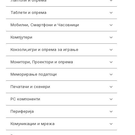
Лаптопи и опрема
700
Таблети и опрема
317
Мобилни, Смартфони и Часовници
985
Компјутери
224
Конзоли,игри и опрема за играње
1292
Монитори, Проектори и опрема
474
Меморирање податоци
537
Печатачи и скенери
976
PC компоненти
1058
Периферија
1850
Комуникации и мрежа
454