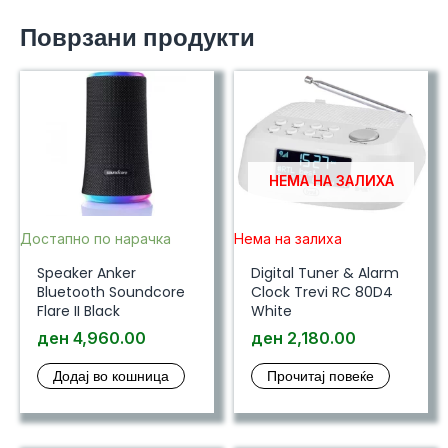
w/Clock
Поврзани продукти
and
Alarm
количина
НЕМА НА ЗАЛИХА
Достапно по нарачка
Нема на залиха
Speaker Anker
Digital Tuner & Alarm
Bluetooth Soundcore
Clock Trevi RC 80D4
Flare II Black
White
ден
4,960.00
ден
2,180.00
Додај во кошница
Прочитај повеќе