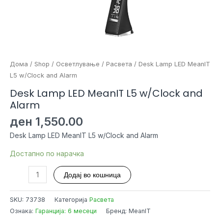
Дома
/
Shop
/
Осветлување
/
Расвета
/ Desk Lamp LED MeanIT
L5 w/Clock and Alarm
Desk Lamp LED MeanIT L5 w/Clock and
Alarm
ден
1,550.00
Desk Lamp LED MeanIT L5 w/Clock and Alarm
Достапно по нарачка
Desk
Додај во кошница
Lamp
LED
SKU:
73738
Категорија
Расвета
MeanIT
Ознака:
Гаранција: 6 месеци
Бренд: MeanIT
L5