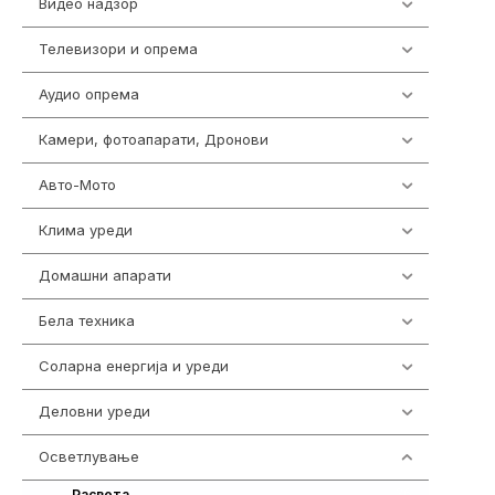
Видео надзор
162
Телевизори и опрема
278
Аудио опрема
414
Камери, фотоапарати, Дронови
324
Авто-Мото
139
Клима уреди
138
Домашни апарати
370
Бела техника
202
Соларна енергија и уреди
7
Деловни уреди
85
Осветлување
36
36
Расвета