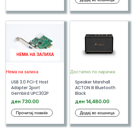
ден 15,980
is:
ден 14,93
НЕМА НА ЗАЛИХА
Нема на залиха
Достапно по нарачка
USB 3.0 PCI-E Host
Speaker Marshall
Adapter 2port
ACTON III Bluetooth
Gembird UPC302P
Black
ден
730.00
ден
14,480.00
Прочитај повеќе
Додај во кошница