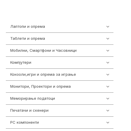
Лаптопи и опрема
703
Таблети и опрема
300
Мобилни, Смартфони и Часовници
961
Компјутери
218
Конзоли,игри и опрема за играње
1301
Монитори, Проектори и опрема
474
Меморирање податоци
540
Печатачи и скенери
976
PC компоненти
1058