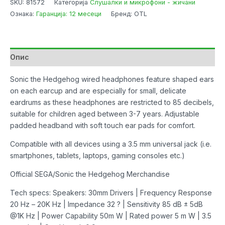
SKU:
81572
Категорија
Слушалки и микрофони - жичани
Sonic
Ознака:
Гаранција: 12 месеци
Бренд: OTL
The
Hedgehog
with
Rubber
Опис
Ears
Wired
Sonic the Hedgehog wired headphones feature shaped ears
количина
on each earcup and are especially for small, delicate
eardrums as these headphones are restricted to 85 decibels,
suitable for children aged between 3-7 years. Adjustable
padded headband with soft touch ear pads for comfort.
Compatible with all devices using a 3.5 mm universal jack (i.e.
smartphones, tablets, laptops, gaming consoles etc.)
Official SEGA/Sonic the Hedgehog Merchandise
Tech specs: Speakers: 30mm Drivers | Frequency Response
20 Hz – 20K Hz | Impedance 32 ? | Sensitivity 85 dB ± 5dB
@1K Hz | Power Capability 50m W | Rated power 5 m W | 3.5