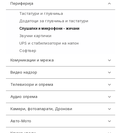
Периферија
1850
Тастатури и глувчиња
821
Додатоци за глувчиња и тастатури
149
772
Слушалки и микрофони - жичани
Звучни картички
1
UPS и стабилизатори на напон
97
Софтвер
10
Комуникации и мрежа
454
Видео надзор
163
Телевизори и опрема
278
Аудио опрема
416
Камери, фотоапарати, Дронови
325
Авто-Мото
139