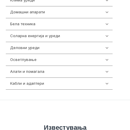
Клима уреди
137
Домашни апарати
370
Бела техника
202
Соларна енергија и уреди
7
Деловни уреди
85
Осветлување
36
Алати и помагала
55
Кабли и адаптери
392
Известувања