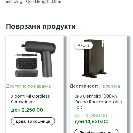
mm plug | Cord length 0.9 m
Поврзани продукти
Акција
Акција
Достапно по нарачка
Достапност:
На залиха
Xiaomi Mi Cordless
UPS Gembird 1000VA
Screwdriver
Online Rackmountable
LCD
ден
2,250.00
Original
ден
15,980.00
Додај во кошница
price
Current
ден
14,930.00
was:
price
Додај во кошница