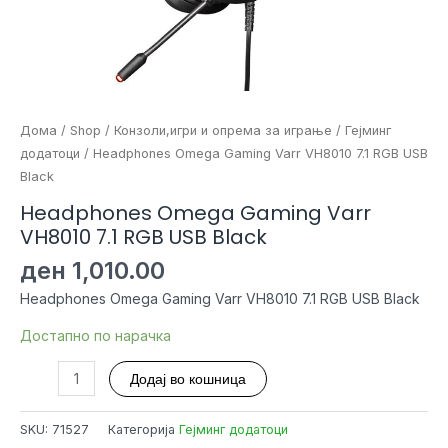
Дома
/
Shop
/
Конзоли,игри и опрема за играње
/
Гејминг
додатоци
/ Headphones Omega Gaming Varr VH8010 7.1 RGB USB
Black
Headphones Omega Gaming Varr
VH8010 7.1 RGB USB Black
ден
1,010.00
Headphones Omega Gaming Varr VH8010 7.1 RGB USB Black
Достапно по нарачка
Headphones
Додај во кошница
Omega
Gaming
SKU:
71527
Категорија
Гејминг додатоци
Varr