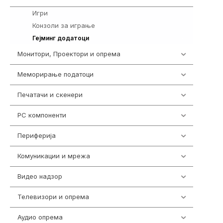
Игри
589
Конзоли за играње
18
694
Гејминг додатоци
Монитори, Проектори и опрема
474
Меморирање податоци
540
Печатачи и скенери
976
PC компоненти
1058
Периферија
1850
Комуникации и мрежа
454
Видео надзор
163
Телевизори и опрема
278
Аудио опрема
416