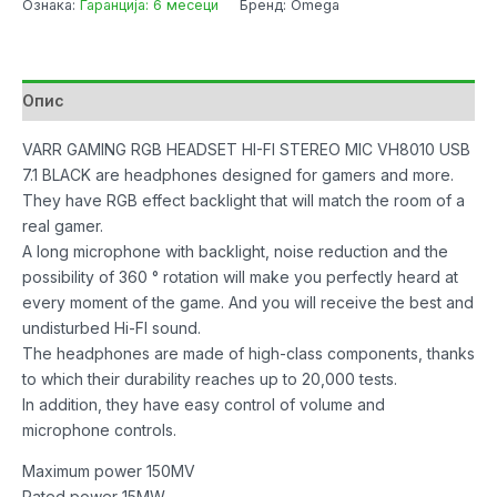
Ознака:
Гаранција: 6 месеци
Бренд: Omega
VH8010
7.1
RGB
USB
Опис
Black
количина
VARR GAMING RGB HEADSET HI-FI STEREO MIC VH8010 USB
7.1 BLACK are headphones designed for gamers and more.
They have RGB effect backlight that will match the room of a
real gamer.
A long microphone with backlight, noise reduction and the
possibility of 360 ° rotation will make you perfectly heard at
every moment of the game. And you will receive the best and
undisturbed Hi-FI sound.
The headphones are made of high-class components, thanks
to which their durability reaches up to 20,000 tests.
In addition, they have easy control of volume and
microphone controls.
Maximum power 150MV
Rated power 15MW