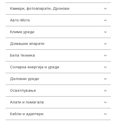
Камери, фотоапарати, Дронови
325
Авто-Мото
139
Клима уреди
137
Домашни апарати
370
Бела техника
202
Соларна енергија и уреди
7
Деловни уреди
85
Осветлување
36
Алати и помагала
55
Кабли и адаптери
392