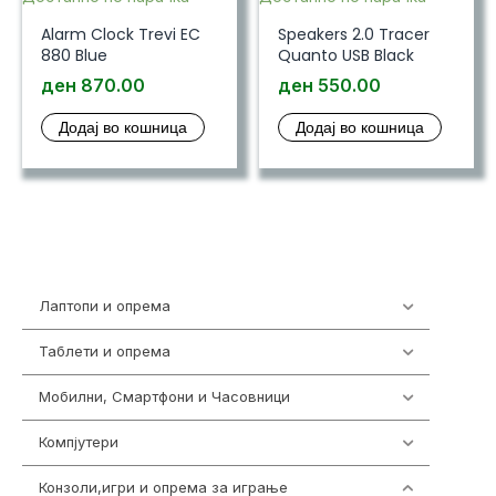
Alarm Clock Trevi EC
Speakers 2.0 Tracer
880 Blue
Quanto USB Black
ден
870.00
ден
550.00
Додај во кошница
Додај во кошница
Лаптопи и опрема
703
Таблети и опрема
300
Мобилни, Смартфони и Часовници
961
Компјутери
218
Конзоли,игри и опрема за играње
1301