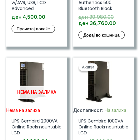
w/AVR, USB, LCD
Authentics 500
Advanced
Bluetooth Black
Original
ден
4,500.00
ден
39,980.00
price
Current
ден
36,760.00
Прочитај повеќе
was:
price
Додај во кошница
ден 39,98
is:
ден 36,7
Акција
Акција
НЕМА НА ЗАЛИХА
Нема на залиха
Достапност:
На залиха
UPS Gembird 2000VA
UPS Gembird 1000VA
Online Rackmountable
Online Rackmountable
LCD
LCD