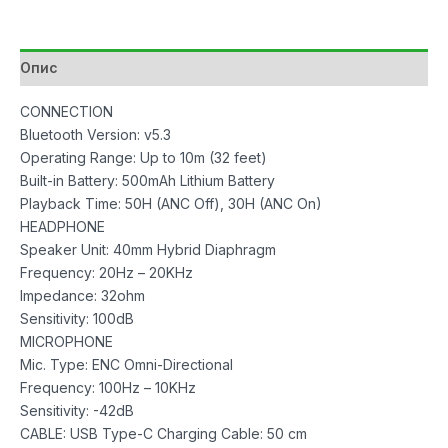
White
количина
Опис
CONNECTION
Bluetooth Version: v5.3
Operating Range: Up to 10m (32 feet)
Built-in Battery: 500mAh Lithium Battery
Playback Time: 50H (ANC Off), 30H (ANC On)
HEADPHONE
Speaker Unit: 40mm Hybrid Diaphragm
Frequency: 20Hz – 20KHz
lmpedance: 32ohm
Sensitivity: 100dB
MICROPHONE
Mic. Type: ENC Omni-Directional
Frequency: 100Hz – 10KHz
Sensitivity: -42dB
CABLE: USB Type-C Charging Cable: 50 cm