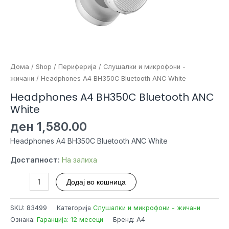
Дома
/
Shop
/
Периферија
/
Слушалки и микрофони -
жичани
/ Headphones A4 BH350C Bluetooth ANC White
Headphones A4 BH350C Bluetooth ANC
White
ден
1,580.00
Headphones A4 BH350C Bluetooth ANC White
Достапност:
На залиха
Headphones
Додај во кошница
A4
BH350C
SKU:
83499
Категорија
Слушалки и микрофони - жичани
Bluetooth
Ознака:
Гаранција: 12 месеци
Бренд: A4
ANC