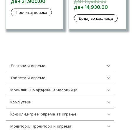
Original
ден
21,900.00
ден
15,980.00
price
Current
ден
14,930.00
Прочитај повеќе
was:
price
Додај во кошница
ден 15,980
is:
ден 14,93
Лаптопи и опрема
703
Таблети и опрема
300
Мобилни, Смартфони и Часовници
961
Компјутери
218
Конзоли,игри и опрема за играње
1301
Монитори, Проектори и опрема
474