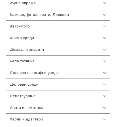
Аудио опрема
416
Камери, фотоапарати, Дронови
323
Авто-Мото
139
Клима уреди
136
Домашни апарати
370
Бела техника
202
Соларна енергија и уреди
7
Деловни уреди
85
Осветлување
36
Алати и помагала
55
Кабли и адаптери
392