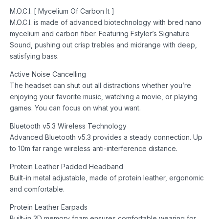
M.O.C.I. [ Mycelium Of Carbon It ]
M.O.C.I. is made of advanced biotechnology with bred nano
mycelium and carbon fiber. Featuring Fstyler’s Signature
Sound, pushing out crisp trebles and midrange with deep,
satisfying bass.
Active Noise Cancelling
The headset can shut out all distractions whether you’re
enjoying your favorite music, watching a movie, or playing
games. You can focus on what you want.
Bluetooth v5.3 Wireless Technology
Advanced Bluetooth v5.3 provides a steady connection. Up
to 10m far range wireless anti-interference distance.
Protein Leather Padded Headband
Built-in metal adjustable, made of protein leather, ergonomic
and comfortable.
Protein Leather Earpads
Built-in 3D memory foam ensures comfortable wearing for