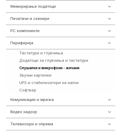
Меморирање податоци
540
Печатачи и скенери
976
PC компоненти
1058
Периферија
1850
Тастатури и глувчиња
821
Додатоци за глувчиња и тастатури
149
772
Слушалки и микрофони - жичани
Звучни картички
1
UPS и стабилизатори на напон
97
Софтвер
10
Комуникации и мрежа
454
Видео надзор
163
Телевизори и опрема
278