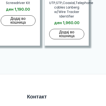
Screwdriver Kit
UTP,STP,Coaxial,Telephone
cables Lanberg
ден
1,190.00
w/Wire Tracker
Identifier
Додај во
кошница
ден
1,960.00
Додај во
кошница
Контакт