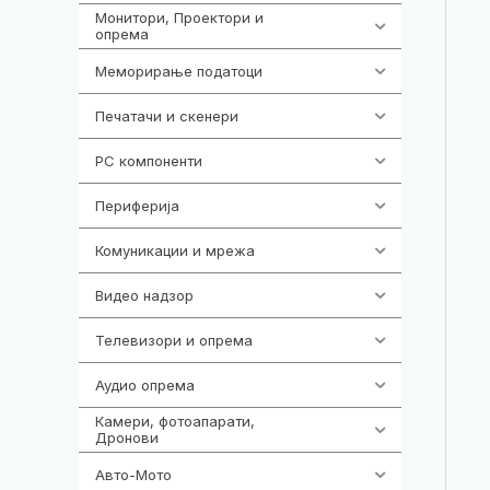
Монитори, Проектори и
474
опрема
Меморирање податоци
540
Печатачи и скенери
976
PC компоненти
1058
Периферија
1850
Комуникации и мрежа
454
Видео надзор
161
Телевизори и опрема
278
Аудио опрема
416
Камери, фотоапарати,
325
Дронови
Авто-Мото
139