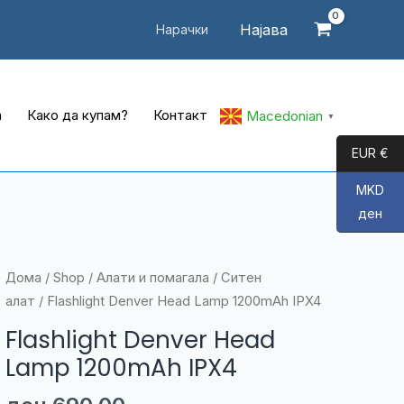
Најава
Нарачки
а
Како да купам?
Контакт
Macedonian
▼
EUR €
MKD
ден
Дома
/
Shop
/
Алати и помагала
/
Ситен
алат
/ Flashlight Denver Head Lamp 1200mAh IPX4
Flashlight Denver Head
Lamp 1200mAh IPX4