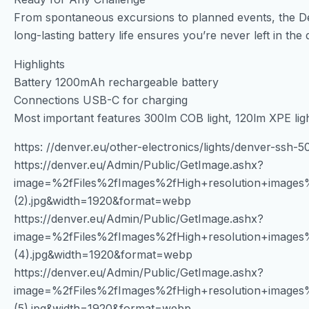
From spontaneous excursions to planned events, the Den
long-lasting battery life ensures you’re never left in the 
Highlights
Battery 1200mAh rechargeable battery
Connections USB-C for charging
Most important features 300lm COB light, 120lm XPE li
https: //denver.eu/other-electronics/lights/denver-ssh
https://denver.eu/Admin/Public/GetImage.ashx?
image=%2fFiles%2fImages%2fHigh+resolution+imag
(2).jpg&width=1920&format=webp
https://denver.eu/Admin/Public/GetImage.ashx?
image=%2fFiles%2fImages%2fHigh+resolution+imag
(4).jpg&width=1920&format=webp
https://denver.eu/Admin/Public/GetImage.ashx?
image=%2fFiles%2fImages%2fHigh+resolution+imag
(5).jpg&width=1920&format=webp