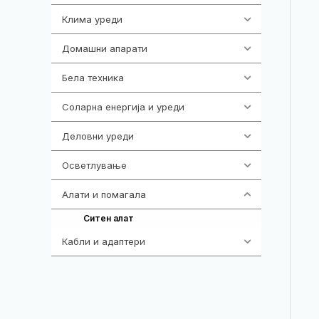
Клима уреди
138
Домашни апарати
370
Бела техника
202
Соларна енергија и уреди
7
Деловни уреди
85
Осветлување
36
Алати и помагала
55
55
Ситен алат
Кабли и адаптери
392