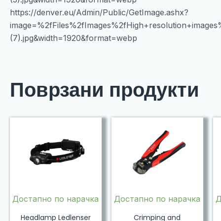
https://denver.eu/Admin/Public/GetImage.ashx?
image=%2fFiles%2fImages%2fHigh+resolution+imag
(7).jpg&width=1920&format=webp
Поврзани продукти
Достапно по нарачка
Достапно по нарачка
Д
Headlamp Ledlenser
Crimping and