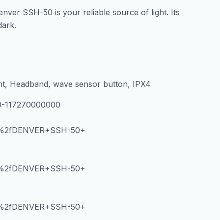
ver SSH-50 is your reliable source of light. Its
dark.
ght, Headband, wave sensor button, IPX4
-50-117270000000
es%2fDENVER+SSH-50+
es%2fDENVER+SSH-50+
es%2fDENVER+SSH-50+