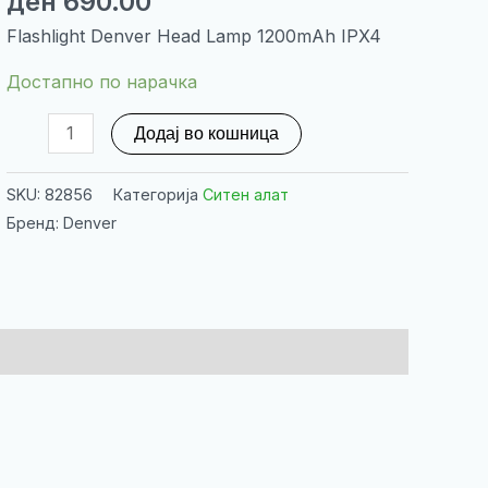
ден
690.00
Flashlight Denver Head Lamp 1200mAh IPX4
Достапно по нарачка
Flashlight
Додај во кошница
Denver
Head
SKU:
82856
Категорија
Ситен алат
Lamp
Бренд: Denver
1200mAh
IPX4
количина