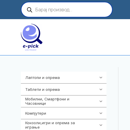
Skip
Products
search
to
content
Лаптопи и опрема
703
Таблети и опрема
300
Мобилни, Смартфони и
977
Часовници
Компјутери
218
Конзоли,игри и опрема за
1301
играње