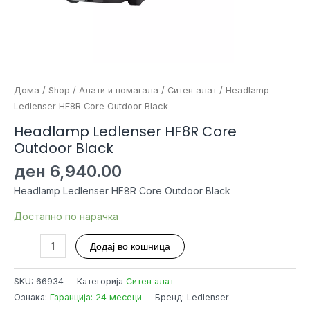
Дома
/
Shop
/
Алати и помагала
/
Ситен алат
/ Headlamp
Ledlenser HF8R Core Outdoor Black
Headlamp Ledlenser HF8R Core
Outdoor Black
ден
6,940.00
Headlamp Ledlenser HF8R Core Outdoor Black
Достапно по нарачка
Headlamp
Додај во кошница
Ledlenser
HF8R
SKU:
66934
Категорија
Ситен алат
Core
Ознака:
Гаранција: 24 месеци
Бренд: Ledlenser
Outdoor