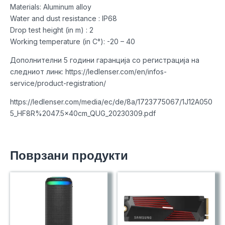
Materials: Aluminum alloy
Water and dust resistance : IP68
Drop test height (in m) : 2
Working temperature (in C°): -20 – 40
Дополнителни 5 години гаранција со регистрација на
следниот линк: https://ledlenser.com/en/infos-
service/product-registration/
https://ledlenser.com/media/ec/de/8a/1723775067/1J12A050
5_HF8R%2047.5x40cm_QUG_20230309.pdf
Поврзани продукти