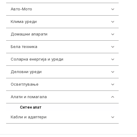
Авто-Мото
139
Клима уреди
138
Домашни апарати
370
Бела техника
202
Соларна енергија и уреди
7
Деловни уреди
85
Осветлување
36
Алати и помагала
55
55
Ситен алат
Кабли и адаптери
392