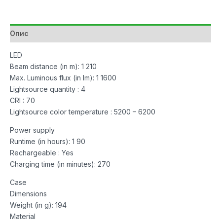
Black
количина
Опис
LED
Beam distance (in m): 1 210
Max. Luminous flux (in lm): 1 1600
Lightsource quantity : 4
CRI : 70
Lightsource color temperature : 5200 – 6200
Power supply
Runtime (in hours): 1 90
Rechargeable : Yes
Charging time (in minutes): 270
Case
Dimensions
Weight (in g): 194
Material