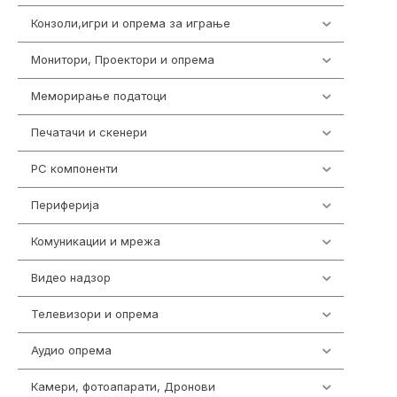
Конзоли,игри и опрема за играње
1292
Монитори, Проектори и опрема
474
Меморирање податоци
537
Печатачи и скенери
976
PC компоненти
1058
Периферија
1850
Комуникации и мрежа
454
Видео надзор
162
Телевизори и опрема
278
Аудио опрема
414
Камери, фотоапарати, Дронови
324