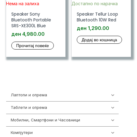
Нема на залиха
Достапно по нарачка
Speaker Sony
Speaker Tellur Loop
Bluetooth Portable
Bluetooth 10W Red
SRS-XE300L Blue
ден
1,290.00
ден
4,980.00
Додај во кошница
Прочитај повеќе
Лаптопи и опрема
700
Таблети и опрема
317
Мобилни, Смартфони и Часовници
985
Компјутери
224