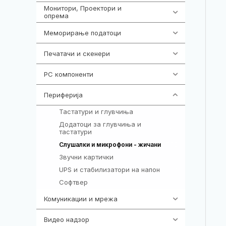
Монитори, Проектори и
474
опрема
Меморирање податоци
540
Печатачи и скенери
976
PC компоненти
1058
Периферија
1850
Тастатури и глувчиња
821
Додатоци за глувчиња и
149
тастатури
772
Слушалки и микрофони - жичани
Звучни картички
1
UPS и стабилизатори на напон
97
Софтвер
10
Комуникации и мрежа
454
Видео надзор
161