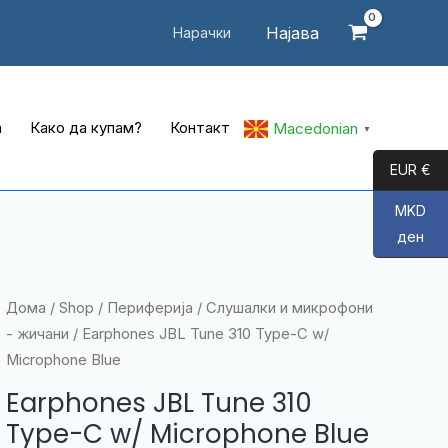
Најава
Нарачки
а
Како да купам?
Контакт
Macedonian
▼
EUR €
MKD
ден
Дома
/
Shop
/
Периферија
/
Слушалки и микрофони
- жичани
/ Earphones JBL Tune 310 Type-C w/
Microphone Blue
Earphones JBL Tune 310
Type-C w/ Microphone Blue