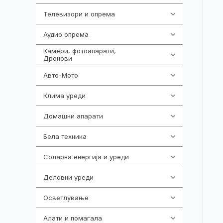
Телевизори и опрема
278
Аудио опрема
416
Камери, фотоапарати,
325
Дронови
Авто-Мото
139
Клима уреди
138
Домашни апарати
370
Бела техника
202
Соларна енергија и уреди
7
Деловни уреди
85
Осветлување
36
Алати и помагала
55