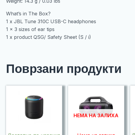
Weight: 14.3 g / 0.03 lbs
What’s in The Box?
1 x JBL Tune 310C USB-C headphones
1 x 3 sizes of ear tips
1 x product QSG/ Safety Sheet (S / i)
Поврзани продукти
НЕМА НА ЗАЛИХА