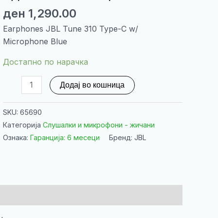
ден
1,290.00
Earphones JBL Tune 310 Type-C w/
Microphone Blue
Достапно по нарачка
Earphones
Додај во кошница
JBL
Tune
SKU:
65690
310
Категорија
Слушалки и микрофони - жичани
Type-
Ознака:
Гаранција: 6 месеци
Бренд: JBL
C
w/
Microphone
Blue
количина