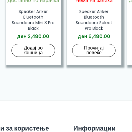
Достапно по нарачка
Нема на залиха
Д
Speaker Anker
Speaker Anker
Bluetooth
Bluetooth
Soundcore Mini 3 Pro
Soundcore Select
Black
Pro Black
ден
2,480.00
ден
6,480.00
Додај во
Прочитај
кошница
повеќе
и за користење
Информации