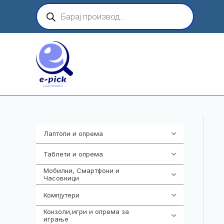
Skip
Products
search
to
content
Лаптопи и опрема
703
Таблети и опрема
300
Мобилни, Смартфони и
977
Часовници
Компјутери
218
Конзоли,игри и опрема за
1301
играње