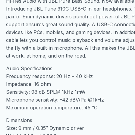
Hi-Res Audio with JBL Pure Bass Sound. Now available 
Introducing JBL Tune 310C USB-C in-ear headphones. T
pair of 9mm dynamic drivers punch out powerful JBL P
support ensures great sound quality. A USB-C connectio
devices like PCs, mobiles, and gaming devices. In additio
cable lets you control music playback and volume adjus
the fly with a built-in microphone. All this makes th
at work, at home, and on the road.
Audio Specifications
Frequency response: 20 Hz – 40 kHz
Impedance: 16 ohm
Sensitivity: 98 dB SPL@ 1kHz 1mW
Microphone sensitivity: -42 dBV/Pa @1kHz
Maximum operation temperature: 45 °C
Dimensions
Size: 9 mm / 0.35″ Dynamic driver