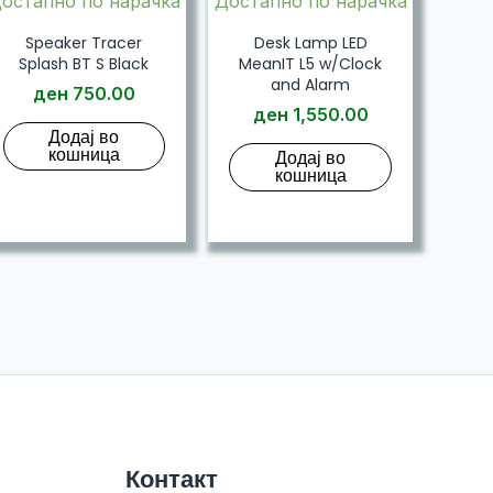
остапно по нарачка
Достапно по нарачка
Speaker Tracer
Desk Lamp LED
Splash BT S Black
MeanIT L5 w/Clock
and Alarm
ден
750.00
ден
1,550.00
Додај во
кошница
Додај во
кошница
Контакт