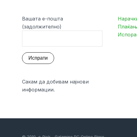
Вашата е-пошта
Нарачк
(задолжително)
Плаќањ
Испора
Сакам да добивам најнови
информации.
© 2010 e-Pick - Galamino PC Online Store.