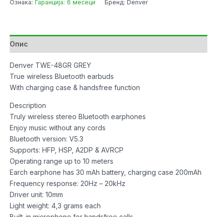
Ознака:
Гаранција: 6 месеци
Бренд: Denver
Bluetooth
w/Microphone
Grey
количина
Опис
Denver TWE-48GR GREY
True wireless Bluetooth earbuds
With charging case & handsfree function
Description
Truly wireless stereo Bluetooth earphones
Enjoy music without any cords
Bluetooth version: V5.3
Supports: HFP, HSP, A2DP & AVRCP
Operating range up to 10 meters
Earch earphone has 30 mAh battery, charging case 200mAh
Frequency response: 20Hz – 20kHz
Driver unit: 10mm
Light weight: 4,3 grams each
Built-in microphone for handsfree calls