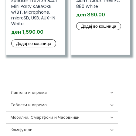
Speaker Trevi XR 8A01
Alarm Clock Trevi EC
Mini Party KARAOKE
880 White
w/BT, Microphone.
ден
860.00
microSD, USB, AUX-IN
White
Додај во кошница
ден
1,590.00
Додај во кошница
Лаптопи и опрема
700
Таблети и опрема
317
Мобилни, Смартфони и Часовници
985
Компјутери
224