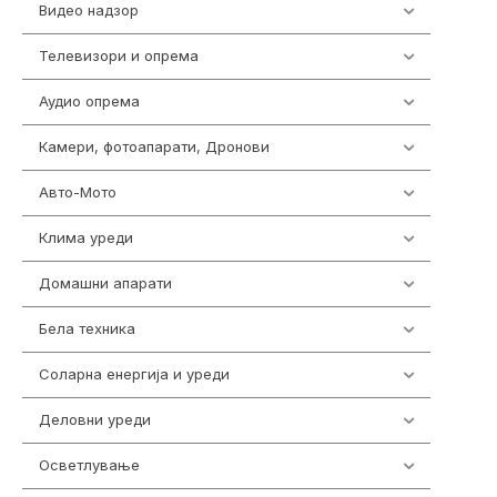
Видео надзор
162
Телевизори и опрема
278
Аудио опрема
414
Камери, фотоапарати, Дронови
324
Авто-Мото
139
Клима уреди
138
Домашни апарати
370
Бела техника
202
Соларна енергија и уреди
7
Деловни уреди
85
Осветлување
36