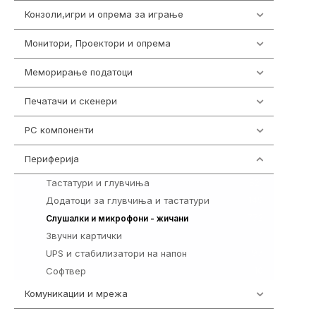
Конзоли,игри и опрема за играње
1292
Монитори, Проектори и опрема
474
Меморирање податоци
537
Печатачи и скенери
976
PC компоненти
1058
Периферија
1850
Тастатури и глувчиња
821
Додатоци за глувчиња и тастатури
149
772
Слушалки и микрофони - жичани
Звучни картички
1
UPS и стабилизатори на напон
97
Софтвер
10
Комуникации и мрежа
454