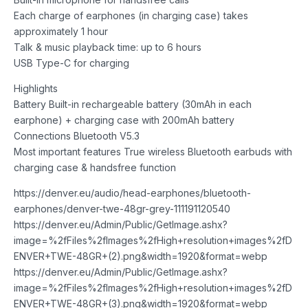
Each charge of earphones (in charging case) takes
approximately 1 hour
Talk & music playback time: up to 6 hours
USB Type-C for charging
Highlights
Battery Built-in rechargeable battery (30mAh in each
earphone) + charging case with 200mAh battery
Connections Bluetooth V5.3
Most important features True wireless Bluetooth earbuds with
charging case & handsfree function
https://denver.eu/audio/head-earphones/bluetooth-
earphones/denver-twe-48gr-grey-111191120540
https://denver.eu/Admin/Public/GetImage.ashx?
image=%2fFiles%2fImages%2fHigh+resolution+images%2fD
ENVER+TWE-48GR+(2).png&width=1920&format=webp
https://denver.eu/Admin/Public/GetImage.ashx?
image=%2fFiles%2fImages%2fHigh+resolution+images%2fD
ENVER+TWE-48GR+(3).png&width=1920&format=webp