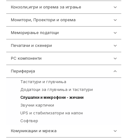
Конзоли,игри и опрема за играње
1292
Монитори, Проектори и опрема
474
Меморирање податоци
537
Печатачи и скенери
976
PC компоненти
1058
Периферија
1850
Тастатури и глувчиња
821
Додатоци за глувчиња и тастатури
149
772
Слушалки и микрофони - жичани
Звучни картички
1
UPS и стабилизатори на напон
97
Софтвер
10
Комуникации и мрежа
454