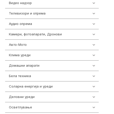
Видео надзор
162
Телевизори и опрема
278
Аудио опрема
414
Камери, фотоапарати, Дронови
324
Авто-Мото
139
Клима уреди
138
Домашни апарати
370
Бела техника
202
Соларна енергија и уреди
7
Деловни уреди
85
Осветлување
36