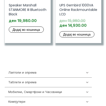
Speaker Marshall
UPS Gembird 1000VA
STANMORE III Bluetooth
Online Rackmountable
Black
LCD
Original
ден
19,980.00
ден
15,980.00
price
Current
ден
14,930.00
Додај во кошница
was:
price
Додај во кошница
ден 15,980
is:
ден 14,93
Лаптопи и опрема
700
Таблети и опрема
317
Мобилни, Смартфони и Часовници
985
Компјутери
224