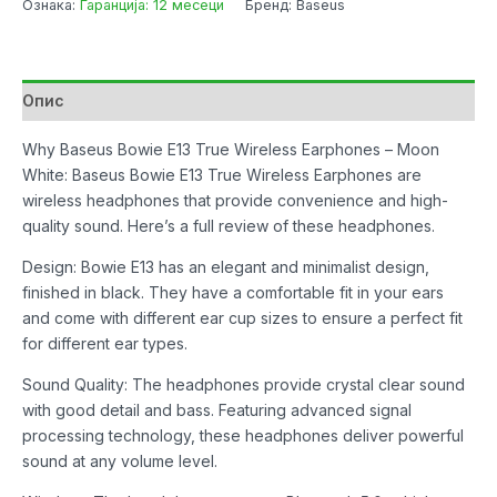
Ознака:
Гаранција: 12 месеци
Бренд: Baseus
TWS
Bluetooth
Moon
White
Опис
количина
Why Baseus Bowie E13 True Wireless Earphones – Moon
White: Baseus Bowie E13 True Wireless Earphones are
wireless headphones that provide convenience and high-
quality sound. Here’s a full review of these headphones.
Design: Bowie E13 has an elegant and minimalist design,
finished in black. They have a comfortable fit in your ears
and come with different ear cup sizes to ensure a perfect fit
for different ear types.
Sound Quality: The headphones provide crystal clear sound
with good detail and bass. Featuring advanced signal
processing technology, these headphones deliver powerful
sound at any volume level.