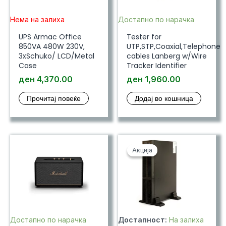
Нема на залиха
Достапно по нарачка
UPS Armac Office
Tester for
850VA 480W 230V,
UTP,STP,Coaxial,Telephone
3xSchuko/ LCD/Metal
cables Lanberg w/Wire
Case
Tracker Identifier
ден
4,370.00
ден
1,960.00
Прочитај повеќе
Додај во кошница
Акција
Акција
Достапно по нарачка
Достапност:
На залиха