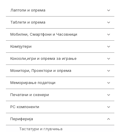
Лаптопи и опрема
703
Таблети и опрема
300
Мобилни, Смартфони и Часовници
977
Компјутери
218
Конзоли,игри и опрема за играње
1301
Монитори, Проектори и опрема
474
Меморирање податоци
540
Печатачи и скенери
976
PC компоненти
1058
Периферија
1850
Тастатури и глувчиња
821