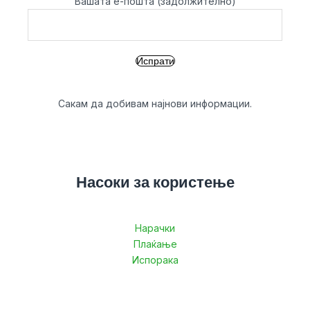
Вашата е-пошта (задолжително)
Сакам да добивам најнови информации.
Насоки за користење
Нарачки
Плаќање
Испорака