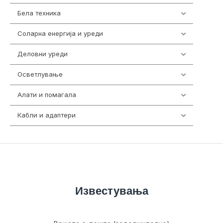
Бела техника
202
Соларна енергија и уреди
7
Деловни уреди
85
Осветлување
36
Алати и помагала
55
Кабли и адаптери
392
Известувања