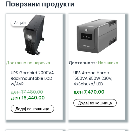
Поврзани продукти
количина
Акција
Акција
Достапно по нарачка
Достапност:
На залиха
UPS Gembird 2000VA
UPS Armac Home
Rackmountable LCD
1500VA 950W 230V,
w/AVR
4xSchuko/ LED
Original
ден
17,480.00
ден
7,470.00
price
Current
ден
16,440.00
Додај во кошница
was:
price
Додај во кошница
ден 17,480.00.
is:
ден 16,440.00.