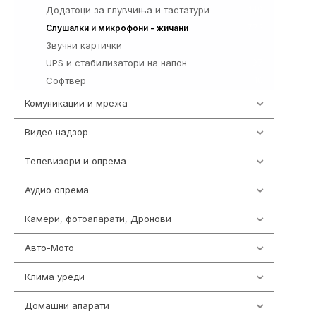
Додатоци за глувчиња и тастатури
149
772
Слушалки и микрофони - жичани
Звучни картички
1
UPS и стабилизатори на напон
97
Софтвер
10
Комуникации и мрежа
454
Видео надзор
161
Телевизори и опрема
278
Аудио опрема
416
Камери, фотоапарати, Дронови
325
Авто-Мото
139
Клима уреди
138
Домашни апарати
370