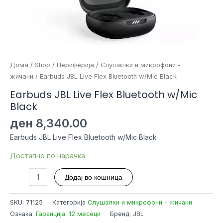
Дома
/
Shop
/
Периферија
/
Слушалки и микрофони -
жичани
/ Earbuds JBL Live Flex Bluetooth w/Mic Black
Earbuds JBL Live Flex Bluetooth w/Mic
Black
ден
8,340.00
Earbuds JBL Live Flex Bluetooth w/Mic Black
Достапно по нарачка
Earbuds
Додај во кошница
JBL
Live
SKU:
71125
Категорија
Слушалки и микрофони - жичани
Flex
Ознака:
Гаранција: 12 месеци
Бренд: JBL
Bluetooth