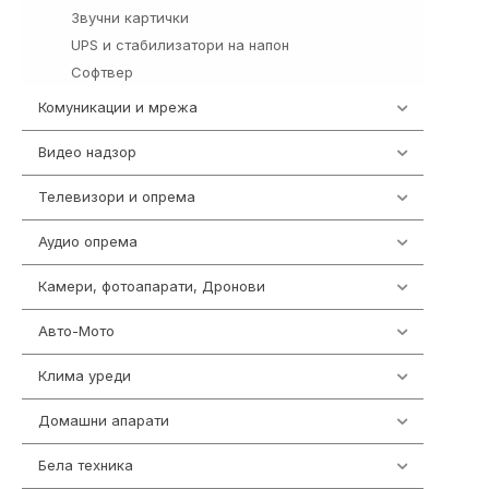
Звучни картички
1
UPS и стабилизатори на напон
97
Софтвер
10
Комуникации и мрежа
454
Видео надзор
162
Телевизори и опрема
278
Аудио опрема
414
Камери, фотоапарати, Дронови
324
Авто-Мото
139
Клима уреди
138
Домашни апарати
370
Бела техника
202