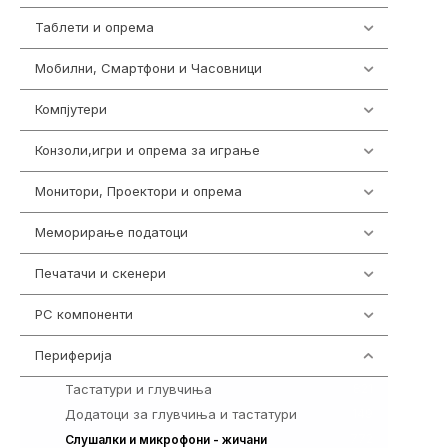
Таблети и опрема
317
Мобилни, Смартфони и Часовници
985
Компјутери
224
Конзоли,игри и опрема за играње
1292
Монитори, Проектори и опрема
474
Меморирање податоци
537
Печатачи и скенери
976
PC компоненти
1058
Периферија
1850
Тастатури и глувчиња
821
Додатоци за глувчиња и тастатури
149
772
Слушалки и микрофони - жичани