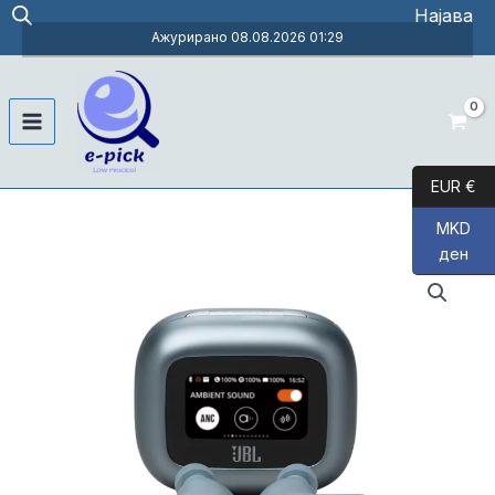
Skip
Најава
to
Ажурирано 08.08.2026 01:29
content
Main
Menu
EUR €
MKD
ден