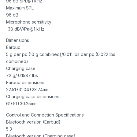
98 dB SPL@1 kHz
Maximum SPL
96 dB
Microphone sensitivity
-38 dBV/Pa@1 kHz
Dimensions
Earbud
5 g per pc (10 g combined)/0.011 lbs per pc (0.022 lbs
combined)
Charging case
72 g/ 0.1587 lbs
Earbud dimensions
22.51*31.04*23.74mm
Charging case dimensions
61*51*30.25mm
Control and Connection Specifications
Bluetooth version (Earbud)
5.3
Bluetooth version (Charging case)