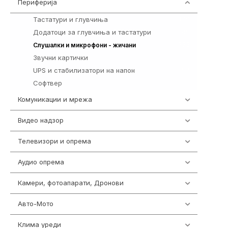
Периферија
1850
Тастатури и глувчиња
821
Додатоци за глувчиња и тастатури
149
772
Слушалки и микрофони - жичани
Звучни картички
1
UPS и стабилизатори на напон
97
Софтвер
10
Комуникации и мрежа
454
Видео надзор
161
Телевизори и опрема
278
Аудио опрема
415
Камери, фотоапарати, Дронови
325
Авто-Мото
139
Клима уреди
138