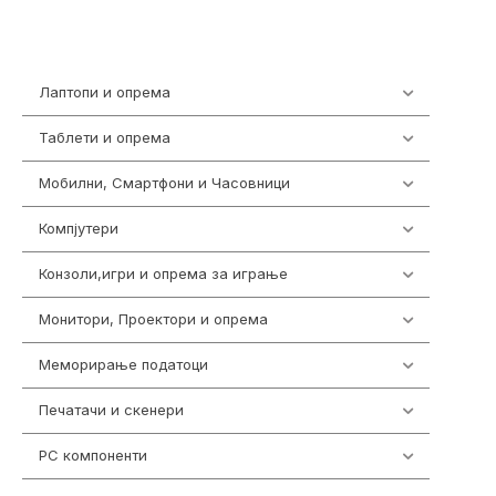
Лаптопи и опрема
702
Таблети и опрема
300
Мобилни, Смартфони и Часовници
974
Компјутери
218
Конзоли,игри и опрема за играње
1301
Монитори, Проектори и опрема
473
Меморирање податоци
540
Печатачи и скенери
976
PC компоненти
1058