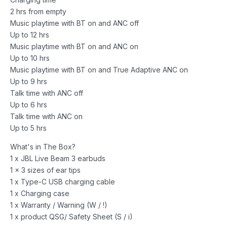
2 hrs from empty
Music playtime with BT on and ANC off
Up to 12 hrs
Music playtime with BT on and ANC on
Up to 10 hrs
Music playtime with BT on and True Adaptive ANC on
Up to 9 hrs
Talk time with ANC off
Up to 6 hrs
Talk time with ANC on
Up to 5 hrs
What's in The Box?
1 x JBL Live Beam 3 earbuds
1 x 3 sizes of ear tips
1 x Type-C USB charging cable
1 x Charging case
1 x Warranty / Warning (W / !)
1 x product QSG/ Safety Sheet (S / i)