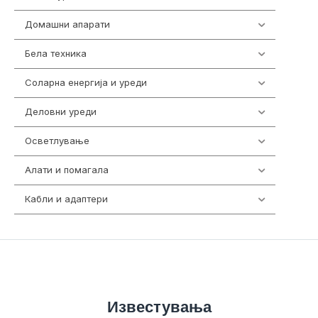
Домашни апарати
370
Бела техника
202
Соларна енергија и уреди
7
Деловни уреди
85
Осветлување
36
Алати и помагала
55
Кабли и адаптери
392
Известувања