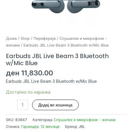
Дома
/
Shop
/
Периферија
/
Слушалки и микрофони -
жичани
/ Earbuds JBL Live Beam 3 Bluetooth w/Mic Blue
Earbuds JBL Live Beam 3 Bluetooth
w/Mic Blue
ден
11,830.00
Earbuds JBL Live Beam 3 Bluetooth w/Mic Blue
Достапно по нарачка
Earbuds
Додај во кошница
JBL
Live
SKU:
83847
Категорија
Слушалки и микрофони - жичани
Beam
Ознака:
Гаранција: 12 месеци
Бренд: JBL
3