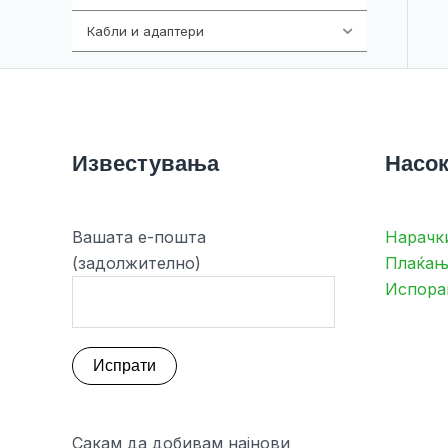
Кабли и адаптери
392
Известувања
Насок
Вашата е-пошта
Нарачк
(задолжително)
Плаќањ
Испора
Сакам да добивам најнови