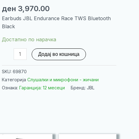
ден
3,970.00
Earbuds JBL Endurance Race TWS Bluetooth
Black
Достапно по нарачка
Earbuds
Додај во кошница
JBL
Endurance
SKU:
69870
Race
Категорија
Слушалки и микрофони - жичани
TWS
Ознака:
Гаранција: 12 месеци
Бренд: JBL
Bluetooth
Black
количина