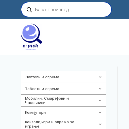
Skip
Products
search
to
content
Лаптопи и опрема
703
Таблети и опрема
300
Мобилни, Смартфони и
977
Часовници
Компјутери
218
Конзоли,игри и опрема за
1301
играње