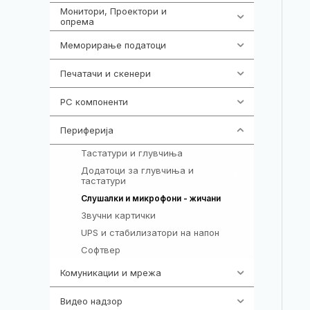
Монитори, Проектори и
474
опрема
Меморирање податоци
540
Печатачи и скенери
976
PC компоненти
1058
Периферија
1850
Тастатури и глувчиња
821
Додатоци за глувчиња и
149
тастатури
772
Слушалки и микрофони - жичани
Звучни картички
1
UPS и стабилизатори на напон
97
Софтвер
10
Комуникации и мрежа
454
Видео надзор
161