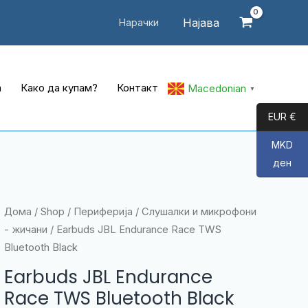
Најава
Нарачки
а
Како да купам?
Контакт
Macedonian
▼
EUR €
MKD
ден
Дома
/
Shop
/
Периферија
/
Слушалки и микрофони
- жичани
/ Earbuds JBL Endurance Race TWS
Bluetooth Black
Earbuds JBL Endurance
Race TWS Bluetooth Black