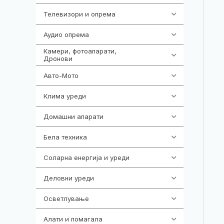
Телевизори и опрема
278
Аудио опрема
416
Камери, фотоапарати,
325
Дронови
Авто-Мото
139
Клима уреди
138
Домашни апарати
370
Бела техника
202
Соларна енергија и уреди
7
Деловни уреди
85
Осветлување
36
Алати и помагала
55