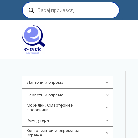
Skip
Products
search
to
content
Лаптопи и опрема
703
Таблети и опрема
300
Мобилни, Смартфони и
977
Часовници
Компјутери
218
Конзоли,игри и опрема за
1301
играње