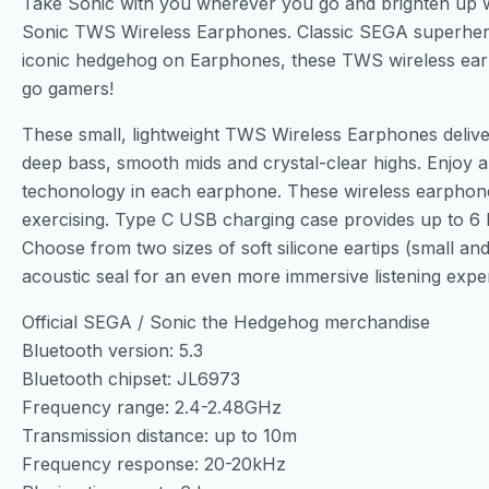
Take Sonic with you wherever you go and brighten up w
Sonic TWS Wireless Earphones. Classic SEGA superhero
iconic hedgehog on Earphones, these TWS wireless earph
go gamers!
These small, lightweight TWS Wireless Earphones deliver
deep bass, smooth mids and crystal-clear highs. Enjoy
techonology in each earphone. These wireless earphone
exercising. Type C USB charging case provides up to 6 h
Choose from two sizes of soft silicone eartips (small and 
acoustic seal for an even more immersive listening expe
Official SEGA / Sonic the Hedgehog merchandise
Bluetooth version: 5.3
Bluetooth chipset: JL6973
Frequency range: 2.4-2.48GHz
Transmission distance: up to 10m
Frequency response: 20-20kHz