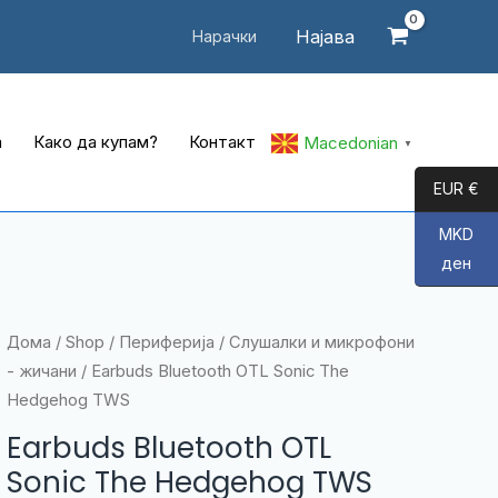
Најава
Нарачки
а
Како да купам?
Контакт
Macedonian
▼
EUR €
MKD
ден
Дома
/
Shop
/
Периферија
/
Слушалки и микрофони
- жичани
/ Earbuds Bluetooth OTL Sonic The
Hedgehog TWS
Earbuds Bluetooth OTL
Sonic The Hedgehog TWS