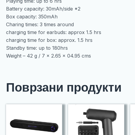
Playing time: up to 6 hrs
Battery capacity: 30mAh/side *2
Box capacity: 350mAh
Charing times: 3 times around
charging time for earbuds: approx 1.5 hrs
charging time for box: approx. 1.5 hrs
Standby time: up to 180hrs
Weight – 42 g / 7 x 2.65 x 04.95 cms
Поврзани продукти