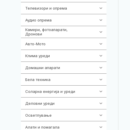
Телевизори и опрема
278
Аудио опрема
416
Камери, фотоапарати,
325
Дронови
Авто-Мото
139
Клима уреди
138
Домашни апарати
370
Бела техника
202
Соларна енергија и уреди
7
Деловни уреди
85
Осветлување
36
Алати и помагала
55