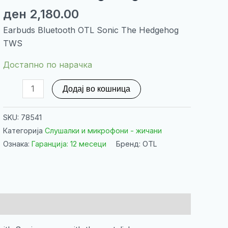
ден
2,180.00
Earbuds Bluetooth OTL Sonic The Hedgehog
TWS
Достапно по нарачка
Earbuds
Додај во кошница
Bluetooth
OTL
SKU:
78541
Sonic
Категорија
Слушалки и микрофони - жичани
The
Ознака:
Гаранција: 12 месеци
Бренд: OTL
Hedgehog
TWS
количина