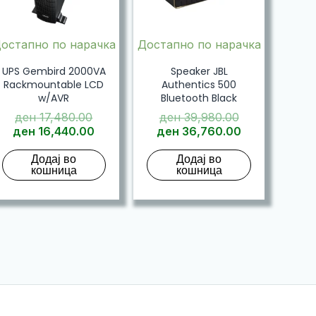
остапно по нарачка
Достапно по нарачка
UPS Gembird 2000VA
Speaker JBL
Rackmountable LCD
Authentics 500
w/AVR
Bluetooth Black
Original
Original
ден
17,480.00
ден
39,980.00
price
Current
price
Current
ден
16,440.00
ден
36,760.00
was:
price
was:
price
Додај во
Додај во
ден 17,480.00.
is:
ден 39,980.0
is:
кошница
кошница
ден 16,440.00.
ден 36,760.0