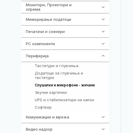
Монитори, Проектори и
474
опрема
Меморирање податоци
540
Печатачи и скенери
976
PC компоненти
1058
Периферија
1850
Тастатури и глувчиња
821
Додатоци за глувчиња и
149
тастатури
772
Слушалки и микрофони - жичани
Звучни картички
1
UPS и стабилизатори на напон
97
Софтвер
10
Комуникации и мрежа
454
Видео надзор
161