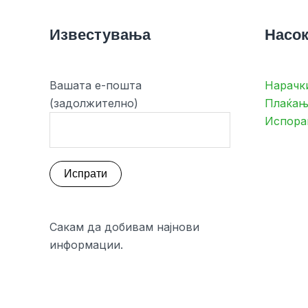
Известувања
Насок
Вашата е-пошта
Нарачк
(задолжително)
Плаќањ
Испора
Сакам да добивам најнови
информации.