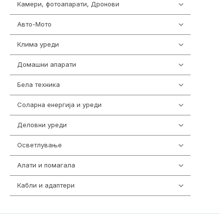
Камери, фотоапарати, Дронови
325
Авто-Мото
139
Клима уреди
138
Домашни апарати
370
Бела техника
202
Соларна енергија и уреди
7
Деловни уреди
85
Осветлување
36
Алати и помагала
55
Кабли и адаптери
392