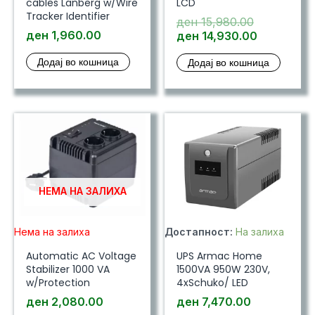
cables Lanberg w/Wire
LCD
Tracker Identifier
Original
ден
15,980.00
ден
1,960.00
price
Current
ден
14,930.00
was:
price
Додај во кошница
Додај во кошница
ден 15,980
is:
ден 14,93
НЕМА НА ЗАЛИХА
Нема на залиха
Достапност:
На залиха
Automatic AC Voltage
UPS Armac Home
Stabilizer 1000 VA
1500VA 950W 230V,
w/Protection
4xSchuko/ LED
ден
2,080.00
ден
7,470.00