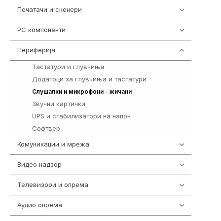
Печатачи и скенери
976
PC компоненти
1058
Периферија
1850
Тастатури и глувчиња
821
Додатоци за глувчиња и тастатури
149
772
Слушалки и микрофони - жичани
Звучни картички
1
UPS и стабилизатори на напон
97
Софтвер
10
Комуникации и мрежа
454
Видео надзор
161
Телевизори и опрема
278
Аудио опрема
416