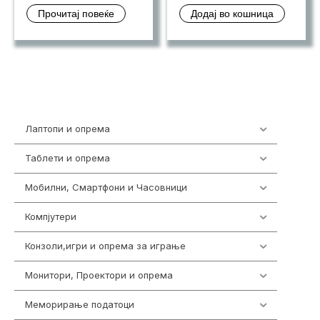
Прочитај повеќе
Додај во кошница
Лаптопи и опрема
703
Таблети и опрема
300
Мобилни, Смартфони и Часовници
977
Компјутери
218
Конзоли,игри и опрема за играње
1301
Монитори, Проектори и опрема
474
Меморирање податоци
540