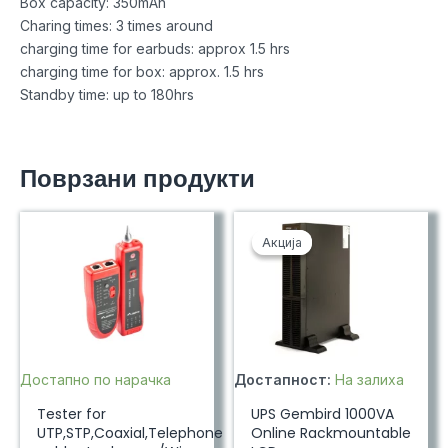
Box capacity: 350mAh
Charing times: 3 times around
charging time for earbuds: approx 1.5 hrs
charging time for box: approx. 1.5 hrs
Standby time: up to 180hrs
Поврзани продукти
Акција
Акција
Достапно по нарачка
Достапност:
На залиха
Tester for
UPS Gembird 1000VA
UTP,STP,Coaxial,Telephone
Online Rackmountable