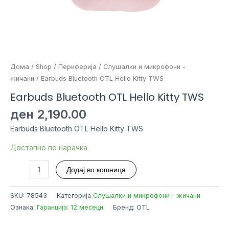
Дома
/
Shop
/
Периферија
/
Слушалки и микрофони -
жичани
/ Earbuds Bluetooth OTL Hello Kitty TWS
Earbuds Bluetooth OTL Hello Kitty TWS
ден
2,190.00
Earbuds Bluetooth OTL Hello Kitty TWS
Достапно по нарачка
Earbuds
Додај во кошница
Bluetooth
OTL
SKU:
78543
Категорија
Слушалки и микрофони - жичани
Hello
Ознака:
Гаранција: 12 месеци
Бренд: OTL
Kitty
TWS