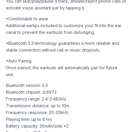
You can skip/play/pause a track, answer/reject phone calls or
activate voice assistant just by tapping it.
•Comfortable to wear
Additional eartips included to customize your fit into the ear
canal to prevent the earbuds from dislodging.
•Bluetooth 5.3 technology guarantees a more reliable and
stable connection without call or music dropouts.
•Auto Pairing
Once paired, the earbuds will automatically pair for future
use.
Bluetooth version: 5.3
Bluetooth chipset: JL6973
Frequency range: 2.4-2.48GHz
Transmission distance: up to 10m
Frequency response: 20-20kHz
Playing time: up to 6 hrs
Battery capacity: 30mAh/side *2