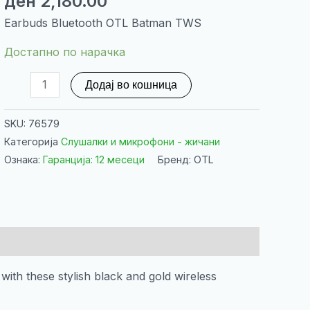
ден
2,180.00
Earbuds Bluetooth OTL Batman TWS
Достапно по нарачка
Earbuds
Додај во кошница
Bluetooth
OTL
SKU:
76579
Batman
Категорија
Слушалки и микрофони - жичани
TWS
Ознака:
Гаранција: 12 месеци
Бренд: OTL
количина
th these stylish black and gold wireless