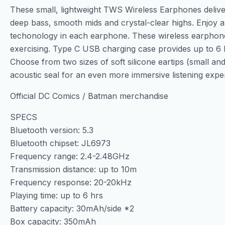
These small, lightweight TWS Wireless Earphones deliver
deep bass, smooth mids and crystal-clear highs. Enjoy
techonology in each earphone. These wireless earphone
exercising. Type C USB charging case provides up to 6 h
Choose from two sizes of soft silicone eartips (small and 
acoustic seal for an even more immersive listening expe
Official DC Comics / Batman merchandise
SPECS
Bluetooth version: 5.3
Bluetooth chipset: JL6973
Frequency range: 2.4-2.48GHz
Transmission distance: up to 10m
Frequency response: 20-20kHz
Playing time: up to 6 hrs
Battery capacity: 30mAh/side *2
Box capacity: 350mAh