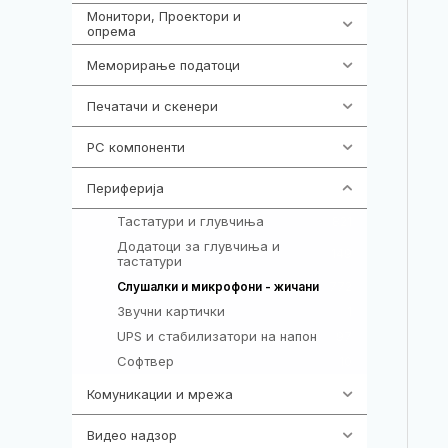
Монитори, Проектори и
474
опрема
Меморирање податоци
540
Печатачи и скенери
976
PC компоненти
1058
Периферија
1850
Тастатури и глувчиња
821
Додатоци за глувчиња и
149
тастатури
772
Слушалки и микрофони - жичани
Звучни картички
1
UPS и стабилизатори на напон
97
Софтвер
10
Комуникации и мрежа
454
Видео надзор
163