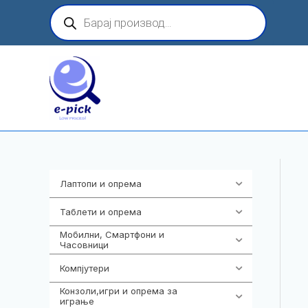
Skip
Products
search
to
content
Лаптопи и опрема
703
Таблети и опрема
300
Мобилни, Смартфони и
961
Часовници
Компјутери
218
Конзоли,игри и опрема за
1301
играње