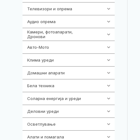
Телевизори и опрема
278
Аудио опрема
416
Камери, фотоапарати,
325
Дронови
Авто-Мото
139
Клима уреди
137
Домашни апарати
370
Бела техника
202
Соларна енергија и уреди
7
Деловни уреди
85
Осветлување
36
Алати и помагала
55