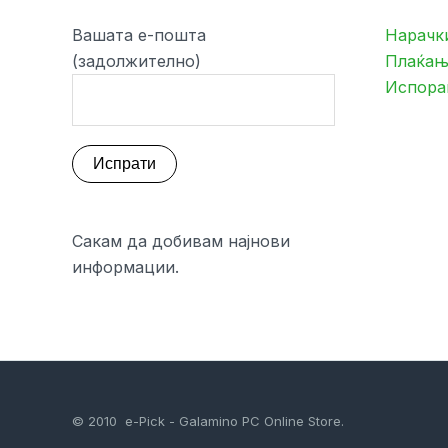
Вашата е-пошта
Нарачк
(задолжително)
Плаќањ
Испора
Сакам да добивам најнови
информации.
© 2010 e-Pick - Galamino PC Online Store.