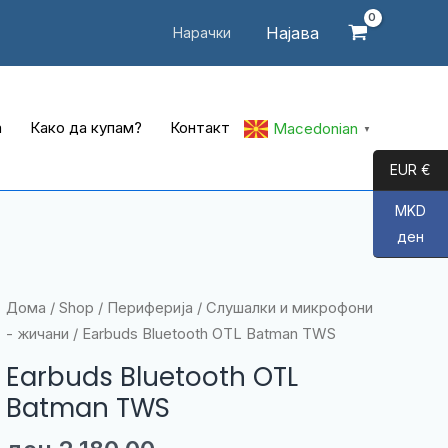
Најава
Нарачки
а
Како да купам?
Контакт
Macedonian
▼
EUR €
MKD
ден
Дома
/
Shop
/
Периферија
/
Слушалки и микрофони
- жичани
/ Earbuds Bluetooth OTL Batman TWS
Earbuds Bluetooth OTL
Batman TWS