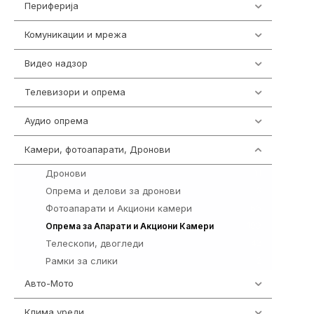
Периферија
1850
Комуникации и мрежа
454
Видео надзор
163
Телевизори и опрема
278
Аудио опрема
416
Камери, фотоапарати, Дронови
323
Дронови
11
Опрема и делови за дронови
3
Фотоапарати и Акциони камери
66
199
Опрема за Апарати и Акциони Камери
Телескопи, двогледи
42
Рамки за слики
2
Авто-Мото
139
Клима уреди
136