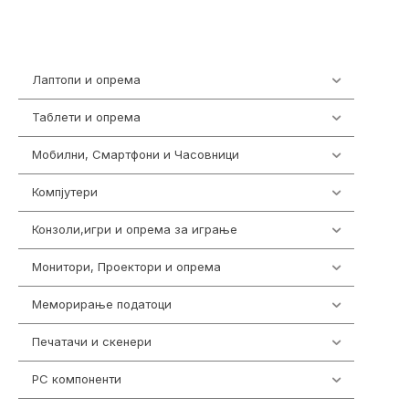
Лаптопи и опрема
703
Таблети и опрема
300
Мобилни, Смартфони и Часовници
961
Компјутери
218
Конзоли,игри и опрема за играње
1301
Монитори, Проектори и опрема
474
Меморирање податоци
540
Печатачи и скенери
976
PC компоненти
1058