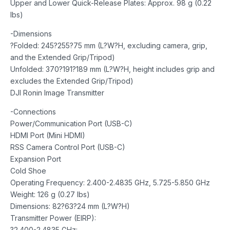
Upper and Lower Quick-Release Plates: Approx. 98 g (0.22
lbs)
-Dimensions
?Folded: 245?255?75 mm (L?W?H, excluding camera, grip,
and the Extended Grip/Tripod)
Unfolded: 370?191?189 mm (L?W?H, height includes grip and
excludes the Extended Grip/Tripod)
DJI Ronin Image Transmitter
-Connections
Power/Communication Port (USB-C)
HDMI Port (Mini HDMI)
RSS Camera Control Port (USB-C)
Expansion Port
Cold Shoe
Operating Frequency: 2.400-2.4835 GHz, 5.725-5.850 GHz
Weight: 126 g (0.27 lbs)
Dimensions: 82?63?24 mm (L?W?H)
Transmitter Power (EIRP):
?2.400-2.4835 GHz: