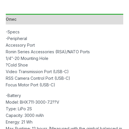
количина
Опис
-Specs
-Peripheral
Accessory Port
Ronin Series Accessories (RSA)/NATO Ports
1/4″-20 Mounting Hole
?Cold Shoe
Video Transmission Port (USB-C)
RSS Camera Control Port (USB-C)
Focus Motor Port (USB-C)
-Battery
Model: BHX711-3000-7.2??V
Type: LiPo 2S
Capacity: 3000 mAh
Energy: 21 Wh
Max Runtime: 12 hours (Measured with the gimbal balanced in