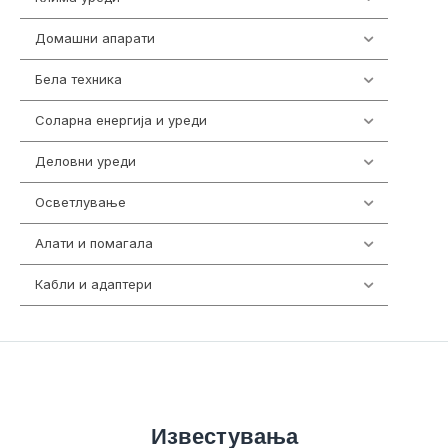
Домашни апарати
370
Бела техника
202
Соларна енергија и уреди
7
Деловни уреди
85
Осветлување
36
Алати и помагала
55
Кабли и адаптери
392
Известувања