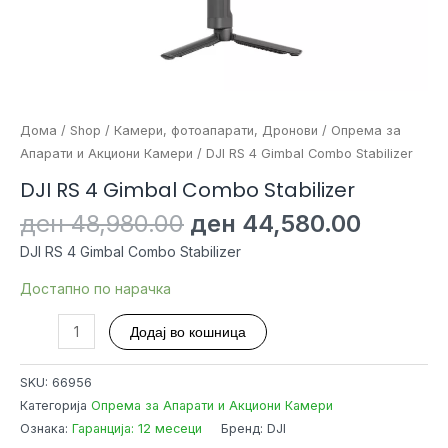
Дома
/
Shop
/
Камери, фотоапарати, Дронови
/
Опрема за
Апарати и Акциони Камери
/ DJI RS 4 Gimbal Combo Stabilizer
DJI RS 4 Gimbal Combo Stabilizer
Original
Curren
ден
48,980.00
ден
44,580.00
price
price
DJI RS 4 Gimbal Combo Stabilizer
was:
is:
ден 48,980.00.
ден 44
Достапно по нарачка
DJI
Додај во кошница
RS
4
SKU:
66956
Gimbal
Категорија
Опрема за Апарати и Акциони Камери
Combo
Ознака:
Гаранција: 12 месеци
Бренд: DJI
Stabilizer