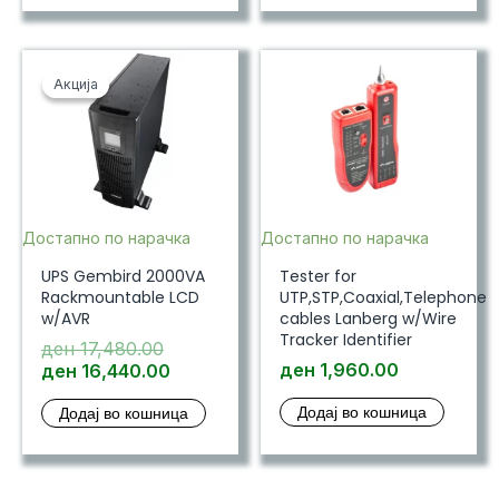
Акција
Акција
Достапно по нарачка
Достапно по нарачка
UPS Gembird 2000VA
Tester for
Rackmountable LCD
UTP,STP,Coaxial,Telephone
w/AVR
cables Lanberg w/Wire
Tracker Identifier
Original
ден
17,480.00
price
Current
ден
1,960.00
ден
16,440.00
was:
price
Додај во кошница
Додај во кошница
ден 17,480.00.
is:
ден 16,440.00.