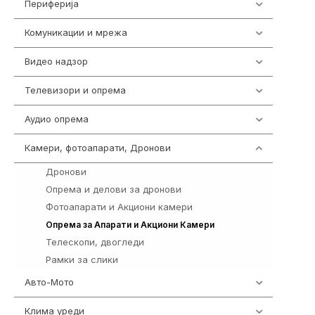
Периферија
1850
Комуникации и мрежа
454
Видео надзор
161
Телевизори и опрема
278
Аудио опрема
416
Камери, фотоапарати, Дронови
325
Дронови
11
Опрема и делови за дронови
3
Фотоапарати и Акциони камери
66
201
Опрема за Апарати и Акциони Камери
Телескопи, двогледи
42
Рамки за слики
2
Авто-Мото
139
Клима уреди
138