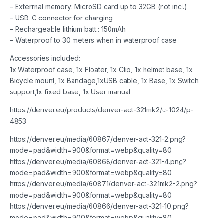
– Exterrnal memory: MicroSD card up to 32GB (not incl.)
– USB-C connector for charging
– Rechargeable lithium batt.: 150mAh
– Waterproof to 30 meters when in waterproof case
Accessories included:
1x Waterproof case, 1x Floater, 1x Clip, 1x helmet base, 1x
Bicycle mount, 1x Bandage,1xUSB cable, 1x Base, 1x Switch
support,1x fixed base, 1x User manual
https://denver.eu/products/denver-act-321mk2/c-1024/p-
4853
https://denver.eu/media/60867/denver-act-321-2.png?
mode=pad&width=900&format=webp&quality=80
https://denver.eu/media/60868/denver-act-321-4.png?
mode=pad&width=900&format=webp&quality=80
https://denver.eu/media/60871/denver-act-321mk2-2.png?
mode=pad&width=900&format=webp&quality=80
https://denver.eu/media/60866/denver-act-321-10.png?
mode=pad&width=900&format=webp&quality=80