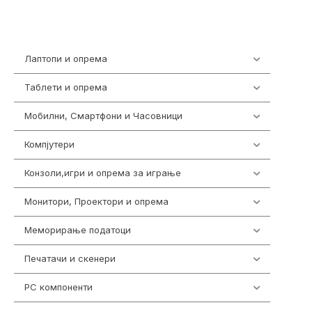
Лаптопи и опрема
703
Таблети и опрема
300
Мобилни, Смартфони и Часовници
977
Компјутери
218
Конзоли,игри и опрема за играње
1301
Монитори, Проектори и опрема
474
Меморирање податоци
540
Печатачи и скенери
976
PC компоненти
1058