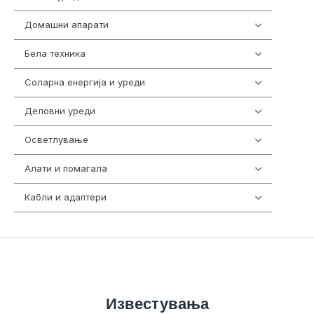
Домашни апарати
370
Бела техника
202
Соларна енергија и уреди
7
Деловни уреди
85
Осветлување
36
Алати и помагала
55
Кабли и адаптери
392
Известувања