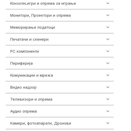
Конзоли,игри и опрема за играње
1301
Монитори, Проектори и опрема
474
Меморирање податоци
540
Печатачи и скенери
976
PC компоненти
1058
Периферија
1850
Комуникации и мрежа
454
Видео надзор
163
Телевизори и опрема
278
Аудио опрема
416
Камери, фотоапарати, Дронови
323