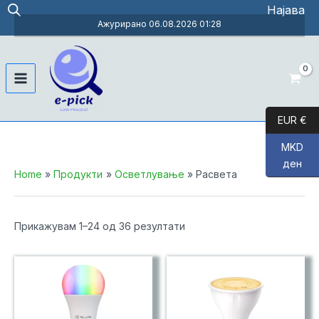
Skip
Најава
to
Ажурирано 06.08.2026 01:28
content
Main
Menu
EUR €
MKD
ден
Home
Продукти
Осветлување
Расвета
Sorted
Прикажувам 1–24 од 36 резултати
by
price:
low
to
high