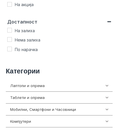
На акција
Достапност
На залиха
Нема залиха
По нарачка
Категории
Лаптопи и опрема
703
Таблети и опрема
300
Мобилни, Смартфони и Часовници
961
Компјутери
218