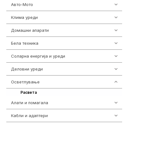
Авто-Мото
139
Клима уреди
136
Домашни апарати
370
Бела техника
202
Соларна енергија и уреди
7
Деловни уреди
85
Осветлување
36
36
Расвета
Алати и помагала
55
Кабли и адаптери
392