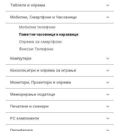
Таблети и опрема
300
Мобилни, Смартфони и Часовници
977
Мобилни телефони
258
354
Паметни часовници и нараквици
Опрема за смартфони
325
Фиксни Телефони
40
Компјутери
218
Конзоли,игри и опрема за играње
1301
Монитори, Проектори и опрема
474
Меморирање податоци
540
Печатачи и скенери
976
PC компоненти
1058
Периферија
1850