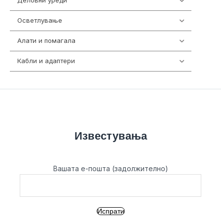
Деловни уреди
85
Осветлување
36
Алати и помагала
55
Кабли и адаптери
392
Известувања
Вашата е-пошта (задолжително)