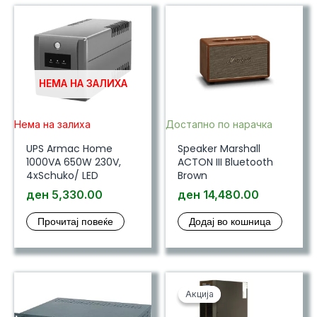
НЕМА НА ЗАЛИХА
Нема на залиха
Достапно по нарачка
UPS Armac Home
Speaker Marshall
1000VA 650W 230V,
ACTON III Bluetooth
4xSchuko/ LED
Brown
ден
5,330.00
ден
14,480.00
Прочитај повеќе
Додај во кошница
Акција
Акција