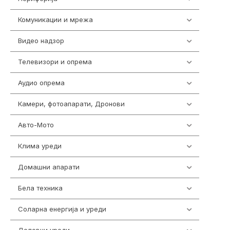
Комуникации и мрежа
454
Видео надзор
161
Телевизори и опрема
278
Аудио опрема
416
Камери, фотоапарати, Дронови
325
Авто-Мото
139
Клима уреди
138
Домашни апарати
370
Бела техника
202
Соларна енергија и уреди
7