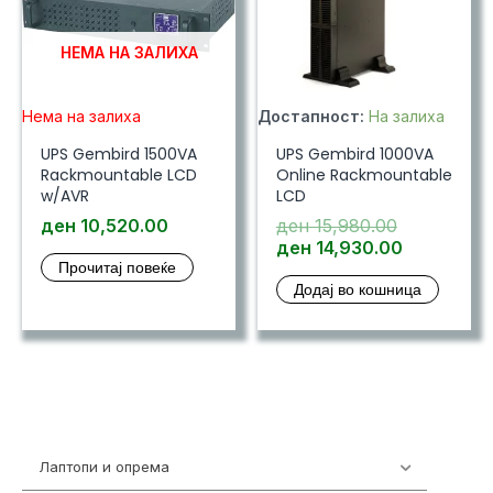
НЕМА НА ЗАЛИХА
Нема на залиха
Достапност:
На залиха
UPS Gembird 1500VA
UPS Gembird 1000VA
Rackmountable LCD
Online Rackmountable
w/AVR
LCD
Original
ден
10,520.00
ден
15,980.00
price
Current
ден
14,930.00
Прочитај повеќе
was:
price
Додај во кошница
ден 15,980
is:
ден 14,93
Лаптопи и опрема
703