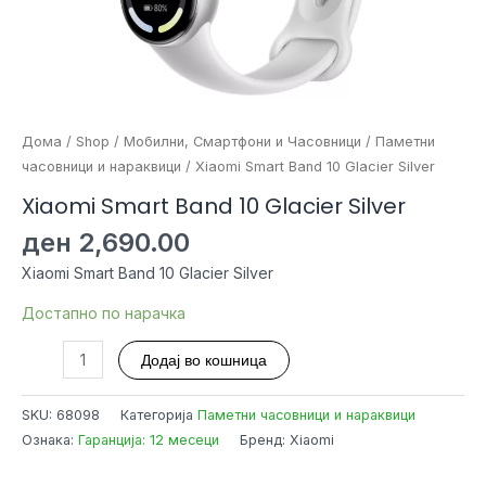
Дома
/
Shop
/
Мобилни, Смартфони и Часовници
/
Паметни
часовници и нараквици
/ Xiaomi Smart Band 10 Glacier Silver
Xiaomi Smart Band 10 Glacier Silver
ден
2,690.00
Xiaomi Smart Band 10 Glacier Silver
Достапно по нарачка
Xiaomi
Додај во кошница
Smart
Band
SKU:
68098
Категорија
Паметни часовници и нараквици
10
Ознака:
Гаранција: 12 месеци
Бренд: Xiaomi
Glacier
Silver