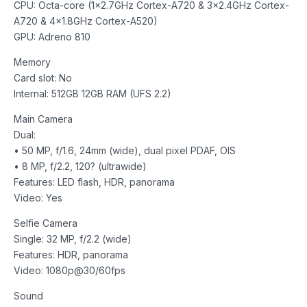
CPU: Octa-core (1×2.7GHz Cortex-A720 & 3×2.4GHz Cortex-
A720 & 4×1.8GHz Cortex-A520)
GPU: Adreno 810
Memory
Card slot: No
Internal: 512GB 12GB RAM (UFS 2.2)
Main Camera
Dual:
• 50 MP, f/1.6, 24mm (wide), dual pixel PDAF, OIS
• 8 MP, f/2.2, 120? (ultrawide)
Features: LED flash, HDR, panorama
Video: Yes
Selfie Camera
Single: 32 MP, f/2.2 (wide)
Features: HDR, panorama
Video: 1080p@30/60fps
Sound