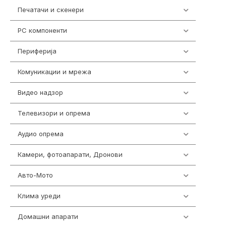
Печатачи и скенери
976
PC компоненти
1058
Периферија
1850
Комуникации и мрежа
454
Видео надзор
161
Телевизори и опрема
278
Аудио опрема
416
Камери, фотоапарати, Дронови
325
Авто-Мото
139
Клима уреди
138
Домашни апарати
370