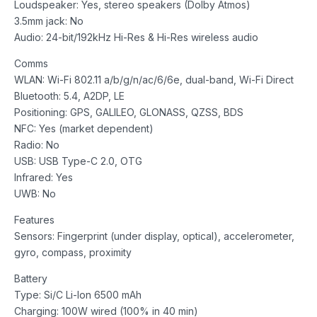
Loudspeaker: Yes, stereo speakers (Dolby Atmos)
3.5mm jack: No
Audio: 24-bit/192kHz Hi-Res & Hi-Res wireless audio
Comms
WLAN: Wi-Fi 802.11 a/b/g/n/ac/6/6e, dual-band, Wi-Fi Direct
Bluetooth: 5.4, A2DP, LE
Positioning: GPS, GALILEO, GLONASS, QZSS, BDS
NFC: Yes (market dependent)
Radio: No
USB: USB Type-C 2.0, OTG
Infrared: Yes
UWB: No
Features
Sensors: Fingerprint (under display, optical), accelerometer,
gyro, compass, proximity
Battery
Type: Si/C Li-Ion 6500 mAh
Charging: 100W wired (100% in 40 min)