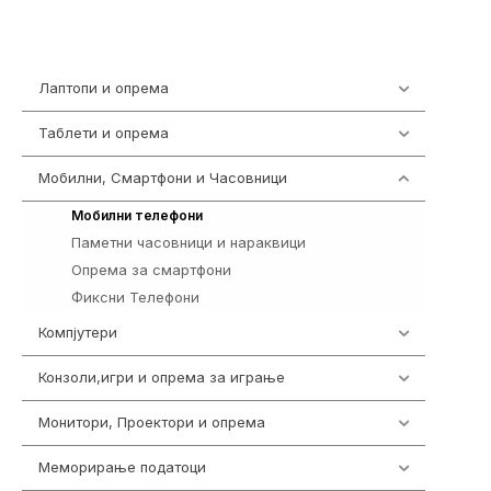
Лаптопи и опрема
703
Таблети и опрема
300
Мобилни, Смартфони и Часовници
977
258
Мобилни телефони
Паметни часовници и нараквици
354
Опрема за смартфони
325
Фиксни Телефони
40
Компјутери
218
Конзоли,игри и опрема за играње
1301
Монитори, Проектори и опрема
474
Меморирање податоци
540