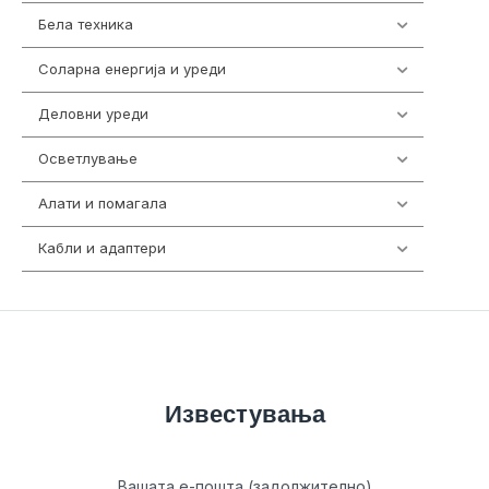
Бела техника
202
Соларна енергија и уреди
7
Деловни уреди
85
Осветлување
36
Алати и помагала
55
Кабли и адаптери
392
Известувања
Вашата е-пошта (задолжително)