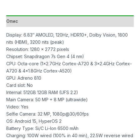
12GB/512GB
Green
количина
Опис
Display: 6.83″ AMOLED, 120Hz, HDR10+, Dolby Vision, 1800
nits (HBM), 3200 nits (peak)
Resolution: 1280 x 2772 pixels
Chipset: Snapdragon 7s Gen 4 (4 nm)
CPU: Octa-core (1×2.7GHz Cortex-A720 & 3×2.4GHz Cortex-
A720 & 4×1.8GHz Cortex-A520)
GPU: Adreno 810
Card slot: No
Internal: 512GB 12GB RAM (UFS 2.2)
Main Camera: 50 MP + 8 MP (ultrawide)
Video: Yes
Selfie Camera: 32 MP, 1080p@30/60fps
OS: Android 15, HyperOS 2
Battery Type: Si/C Li-Ion 6500 mAh
Charging: 100W wired (100% in 40 min), 22.5W reverse wired