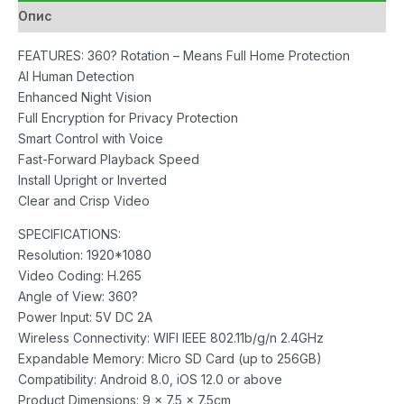
Опис
FEATURES: 360? Rotation – Means Full Home Protection
AI Human Detection
Enhanced Night Vision
Full Encryption for Privacy Protection
Smart Control with Voice
Fast-Forward Playback Speed
Install Upright or Inverted
Clear and Crisp Video
SPECIFICATIONS:
Resolution: 1920*1080
Video Coding: H.265
Angle of View: 360?
Power Input: 5V DC 2A
Wireless Connectivity: WIFI IEEE 802.11b/g/n 2.4GHz
Expandable Memory: Micro SD Card (up to 256GB)
Compatibility: Android 8.0, iOS 12.0 or above
Product Dimensions: 9 x 7.5 x 7.5cm