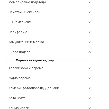
Меморирање податоци
540
Печатачи и скенери
976
PC компоненти
1058
Периферија
1850
Комуникации и мрежа
454
Видео надзор
161
161
Опрема за видео надзор
Телевизори и опрема
278
Аудио опрема
416
Камери, фотоапарати, Дронови
325
Авто-Мото
139
Клима уреди
138