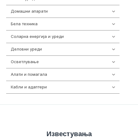
Домашни апарати
370
Бела техника
202
Соларна енергија и уреди
7
Деловни уреди
85
Осветлување
36
Алати и помагала
55
Кабли и адаптери
392
Известувања