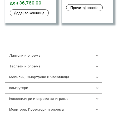
price
Current
ден
36,760.00
Прочитај повеќе
was:
price
Додај во кошница
ден 39,980.00.
is:
ден 36,760.00.
Лаптопи и опрема
703
Таблети и опрема
300
Мобилни, Смартфони и Часовници
977
Компјутери
218
Конзоли,игри и опрема за играње
1301
Монитори, Проектори и опрема
474