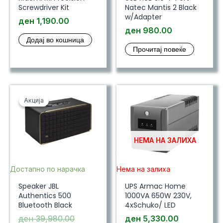
Screwdriver Kit
Natec Mantis 2 Black
w/Adapter
ден
1,190.00
ден
980.00
Додај во кошница
Прочитај повеќе
Акција
Акција
НЕМА НА ЗАЛИХА
Достапно по нарачка
Нема на залиха
Speaker JBL
UPS Armac Home
Authentics 500
1000VA 650W 230V,
Bluetooth Black
4xSchuko/ LED
Original
ден
39,980.00
ден
5,330.00