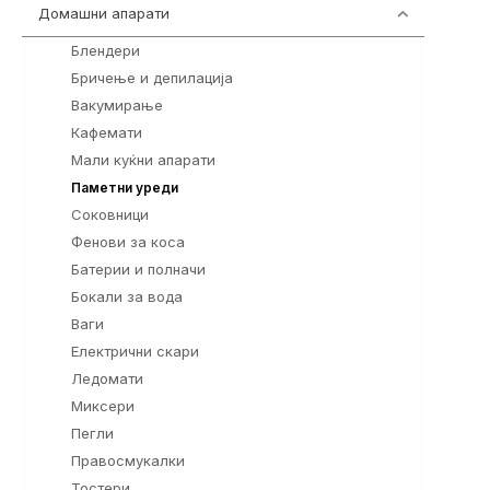
Домашни апарати
370
Блендери
5
Бричење и депилација
6
Вакумирање
1
Кафемати
5
Мали куќни апарати
2
55
Паметни уреди
Соковници
3
Фенови за коса
7
Батерии и полначи
161
Бокали за вода
24
Ваги
13
Електрични скари
4
Ледомати
2
Миксери
17
Пегли
12
Правосмукалки
29
Тостери
20