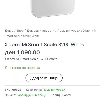
Дома
/
Shop
/
Домашни апарати
/
Паметни уреди
/ Xiaomi Mi
Smart Scale S200 White
Xiaomi Mi Smart Scale S200 White
ден
1,090.00
Xiaomi Mi Smart Scale S200 White
Достапно по нарачка
Xiaomi
Додај во кошница
Mi
Smart
SKU:
69628
Категорија
Паметни уреди
Scale
Ознака:
Гаранција: 6 месеци
Бренд: Xiaomi
S200
White