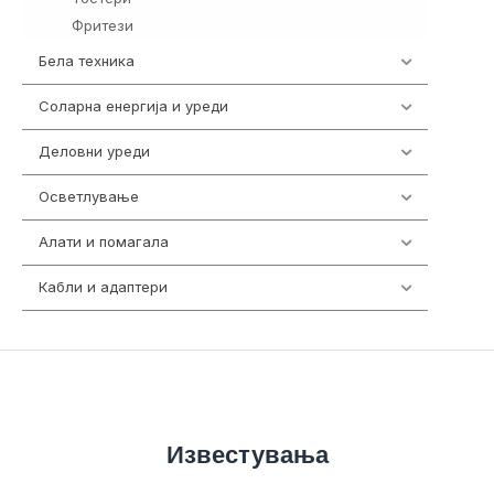
Фритези
4
Бела техника
202
Соларна енергија и уреди
7
Деловни уреди
85
Осветлување
36
Алати и помагала
55
Кабли и адаптери
392
Известувања