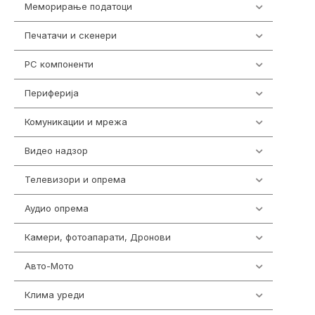
Меморирање податоци
540
Печатачи и скенери
976
PC компоненти
1058
Периферија
1850
Комуникации и мрежа
454
Видео надзор
163
Телевизори и опрема
278
Аудио опрема
416
Камери, фотоапарати, Дронови
325
Авто-Мото
139
Клима уреди
138