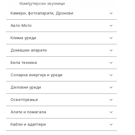
Компјутерски звучници
2
Камери, фотоапарати, Дронови
325
Авто-Мото
139
Клима уреди
137
Домашни апарати
370
Бела техника
202
Соларна енергија и уреди
7
Деловни уреди
85
Осветлување
36
Алати и помагала
55
Кабли и адаптери
392