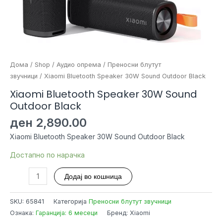
Дома
/
Shop
/
Аудио опрема
/
Преносни блутут
звучници
/ Xiaomi Bluetooth Speaker 30W Sound Outdoor Black
Xiaomi Bluetooth Speaker 30W Sound
Outdoor Black
ден
2,890.00
Xiaomi Bluetooth Speaker 30W Sound Outdoor Black
Достапно по нарачка
Xiaomi
Додај во кошница
Bluetooth
Speaker
SKU:
65841
Категорија
Преносни блутут звучници
30W
Ознака:
Гаранција: 6 месеци
Бренд: Xiaomi
Sound