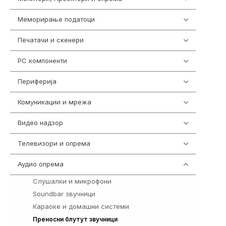
Меморирање податоци
540
Печатачи и скенери
976
PC компоненти
1058
Периферија
1850
Комуникации и мрежа
454
Видео надзор
163
Телевизори и опрема
278
Аудио опрема
416
Слушалки и микрофони
28
Soundbar звучници
41
Караоке и домашни системи
147
198
Преносни блутут звучници