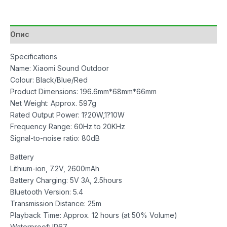
Outdoor
Black
количина
Опис
Specifications
Name: Xiaomi Sound Outdoor
Colour: Black/Blue/Red
Product Dimensions: 196.6mm*68mm*66mm
Net Weight: Approx. 597g
Rated Output Power: 1?20W,1?10W
Frequency Range: 60Hz to 20KHz
Signal-to-noise ratio: 80dB
Battery
Lithium-ion, 7.2V, 2600mAh
Battery Charging: 5V 3A, 2.5hours
Bluetooth Version: 5.4
Transmission Distance: 25m
Playback Time: Approx. 12 hours (at 50% Volume)
Waterproof: IP67