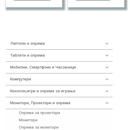
Лаптопи и опрема
703
Таблети и опрема
300
Мобилни, Смартфони и Часовници
961
Компјутери
218
Конзоли,игри и опрема за играње
1301
Монитори, Проектори и опрема
474
Опрема за проектори
9
Монитори
295
Опрема за монитори
114