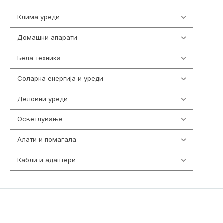
Клима уреди
137
Домашни апарати
370
Бела техника
202
Соларна енергија и уреди
7
Деловни уреди
85
Осветлување
36
Алати и помагала
55
Кабли и адаптери
392