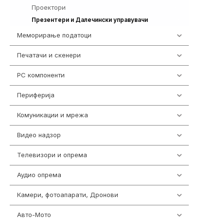
Проектори
42
14
Презентери и Далечински управувачи
Меморирање податоци
540
Печатачи и скенери
976
PC компоненти
1058
Периферија
1850
Комуникации и мрежа
454
Видео надзор
163
Телевизори и опрема
278
Аудио опрема
416
Камери, фотоапарати, Дронови
325
Авто-Мото
139