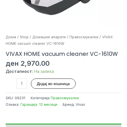
Дома
/
Shop
/
Домашни апарати
/
Правосмукалки
/ VIVAX
HOME vacuum cleaner VC-1610W
VIVAX HOME vacuum cleaner VC-1610W
ден
2,970.00
Достапност:
На залиха
VIVAX
Додај во кошница
HOME
vacuum
SKU:
09231
Категорија
Правосмукалки
cleaner
Ознака:
Гаранција: 12 месеци
Бренд: Vivax
VC-
1610W
количина