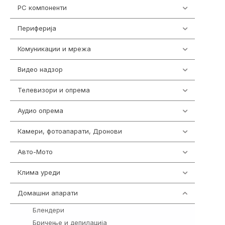
PC компоненти
1058
Периферија
1850
Комуникации и мрежа
454
Видео надзор
162
Телевизори и опрема
278
Аудио опрема
414
Камери, фотоапарати, Дронови
324
Авто-Мото
139
Клима уреди
138
Домашни апарати
370
Блендери
5
Бричење и депилација
6