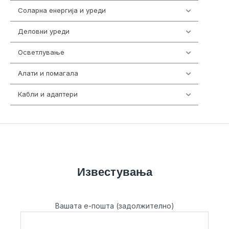
Соларна енергија и уреди
7
Деловни уреди
85
Осветлување
36
Алати и помагала
55
Кабли и адаптери
392
Известувања
Вашата е-пошта (задолжително)