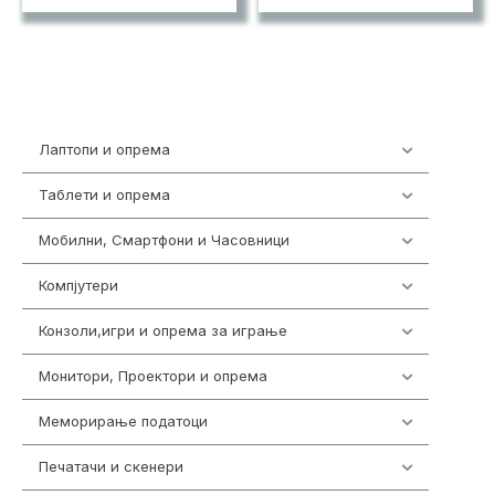
Лаптопи и опрема
700
Таблети и опрема
317
Мобилни, Смартфони и Часовници
985
Компјутери
224
Конзоли,игри и опрема за играње
1292
Монитори, Проектори и опрема
474
Меморирање податоци
537
Печатачи и скенери
976