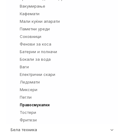
Вакумирање
1
Кафемати
5
Мали куќни апарати
2
Паметни уреди
55
Соковници
3
Фенови за коса
7
Батерии и полначи
161
Бокали за вода
24
Ваги
13
Електрични скари
4
Ледомати
2
Миксери
17
Пегли
12
29
Правосмукалки
Тостери
20
Фритези
4
Бела техника
202