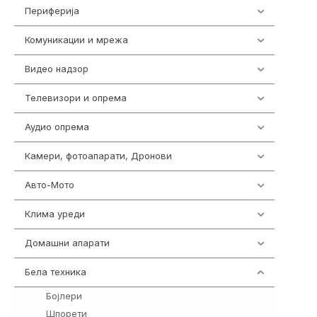
Периферија
1850
Комуникации и мрежа
454
Видео надзор
163
Телевизори и опрема
278
Аудио опрема
416
Камери, фотоапарати, Дронови
325
Авто-Мото
139
Клима уреди
137
Домашни апарати
370
Бела техника
202
Бојлери
4
Шпорети
12