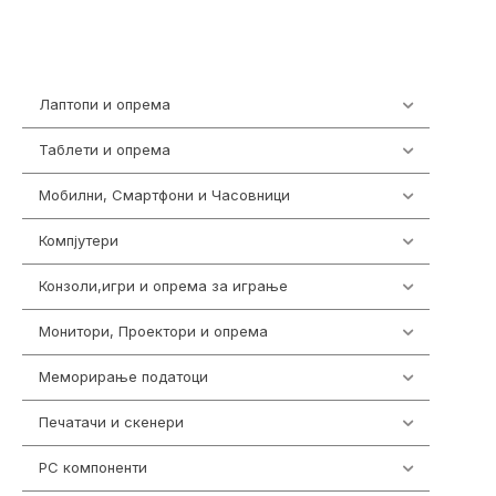
Лаптопи и опрема
703
Таблети и опрема
300
Мобилни, Смартфони и Часовници
961
Компјутери
218
Конзоли,игри и опрема за играње
1301
Монитори, Проектори и опрема
474
Меморирање податоци
540
Печатачи и скенери
976
PC компоненти
1058