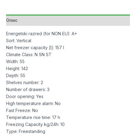
157E
W
количина
Опис
Energetski razred (for NON EU): A+
Sort: Vertical
Net freezer capacity [l]: 157 l
Climate Class: N SN ST
Width: 55
Height: 142
Depth: 55
Shelves number: 2
Number of drawers: 3
Door opening: Yes
High temperature alarm: No
Fast Freeze: No
Temperature rise time: 17 h
Freezing Capacity kg/24h: 10
Type: Freestanding