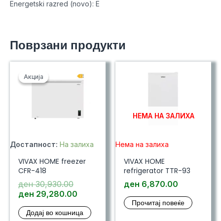
Energetski razred (novo): E
Поврзани продукти
Акција
Акција
НЕМА НА ЗАЛИХА
Достапност:
На залиха
Нема на залиха
VIVAX HOME freezer
VIVAX HOME
CFR-418
refrigerator TTR-93
Original
ден
30,930.00
ден
6,870.00
price
Current
ден
29,280.00
Прочитај повеќе
was:
price
Додај во кошница
ден 30,930.00.
is: