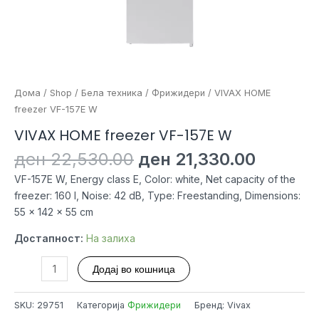
Дома
/
Shop
/
Бела техника
/
Фрижидери
/ VIVAX HOME
freezer VF-157E W
VIVAX HOME freezer VF-157E W
Original
Current
ден
22,530.00
ден
21,330.00
price
price
VF-157E W, Energy class E, Color: white, Net capacity of the
was:
is:
freezer: 160 l, Noise: 42 dB, Type: Freestanding, Dimensions:
ден 22,530.00.
ден 21,
55 x 142 x 55 cm
Достапност:
На залиха
VIVAX
Додај во кошница
HOME
freezer
SKU:
29751
Категорија
Фрижидери
Бренд: Vivax
VF-