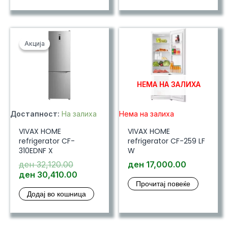
ден 29,280.00.
Акција
Акција
НЕМА НА ЗАЛИХА
Достапност:
На залиха
Нема на залиха
VIVAX HOME
VIVAX HOME
refrigerator CF-
refrigerator CF-259 LF
310EDNF X
W
Original
ден
32,120.00
ден
17,000.00
price
Current
ден
30,410.00
Прочитај повеќе
was:
price
Додај во кошница
ден 32,120.00.
is:
ден 30,410.00.