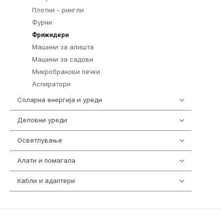
Плотни - рингли
21
Фурни
19
66
Фрижидери
Машини за алишта
32
Машини за садови
21
Микробранови печки
12
Аспиратори
15
Соларна енергија и уреди
7
Деловни уреди
85
Осветлување
36
Алати и помагала
55
Кабли и адаптери
392