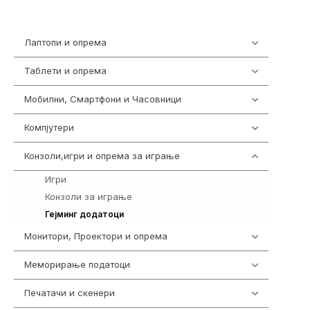
Лаптопи и опрема
703
Таблети и опрема
300
Мобилни, Смартфони и Часовници
977
Компјутери
218
Конзоли,игри и опрема за играње
1301
Игри
589
Конзоли за играње
18
694
Гејминг додатоци
Монитори, Проектори и опрема
474
Меморирање податоци
540
Печатачи и скенери
976