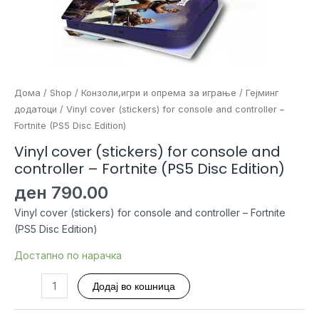
Дома
/
Shop
/
Конзоли,игри и опрема за играње
/
Гејминг
додатоци
/ Vinyl cover (stickers) for console and controller –
Fortnite (PS5 Disc Edition)
Vinyl cover (stickers) for console and
controller – Fortnite (PS5 Disc Edition)
ден
790.00
Vinyl cover (stickers) for console and controller – Fortnite
(PS5 Disc Edition)
Достапно по нарачка
Vinyl
Додај во кошница
cover
(stickers)