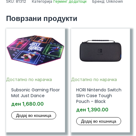
SKU:
81312
Категорија
Гејминг додатоци
Бренд: Unknown
for
console
Поврзани продукти
and
controller
-
Fortnite
(PS5
Disc
Edition)
количина
Достапно по нарачка
Достапно по нарачка
Subsonic Gaming Floor
HORI Nintendo Switch
Mat Just Dance
Slim Case Tough
Pouch – Black
ден
1,680.00
ден
1,390.00
Додај во кошница
Додај во кошница