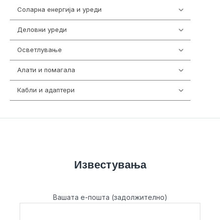
Соларна енергија и уреди
7
Деловни уреди
85
Осветлување
36
Алати и помагала
55
Кабли и адаптери
392
Известувања
Вашата е-пошта (задолжително)