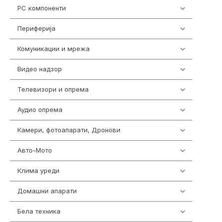
PC компоненти
1058
Периферија
1850
Комуникации и мрежа
454
Видео надзор
161
Телевизори и опрема
278
Аудио опрема
416
Камери, фотоапарати, Дронови
325
Авто-Мото
139
Клима уреди
138
Домашни апарати
370
Бела техника
202