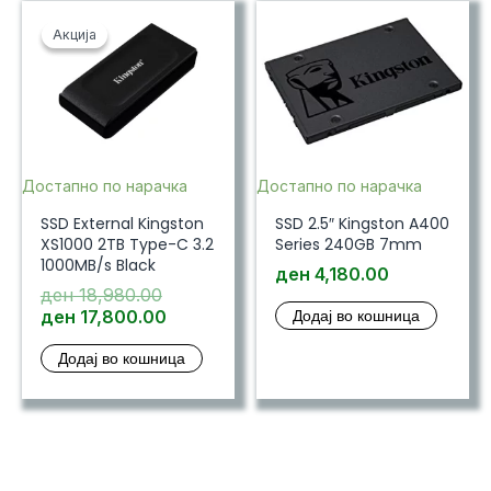
Акција
Акција
Достапно по нарачка
Достапно по нарачка
SSD External Kingston
SSD 2.5″ Kingston A400
XS1000 2TB Type-C 3.2
Series 240GB 7mm
1000MB/s Black
ден
4,180.00
Original
ден
18,980.00
price
Current
Додај во кошница
ден
17,800.00
was:
price
Додај во кошница
ден 18,980.00.
is:
ден 17,800.00.