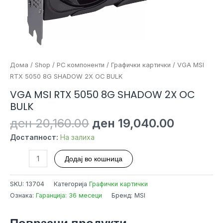
Дома
/
Shop
/
PC компоненти
/
Графички картички
/ VGA MSI
RTX 5050 8G SHADOW 2X OC BULK
VGA MSI RTX 5050 8G SHADOW 2X OC
BULK
Original
Current
ден
20,160.00
ден
19,040.00
price
price
Достапност:
На залиха
was:
is:
ден 20,160.00.
ден 19,0
VGA
Додај во кошница
MSI
RTX
SKU:
13704
Категорија
Графички картички
5050
Ознака:
Гаранција: 36 месеци
Бренд: MSI
8G
SHADOW