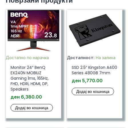
Поврзани продукти
2X
OC
BULK
количина
Достапно по нарачка
Достапност:
На залиха
Monitor 24″ BenQ
SSD 2.5″ Kingston A400
EX240N MOBIUZ
Series 480GB 7mm
Gaming 1ms, 165Hz,
ден
5,770.00
FHD, HDRi, HDMI, DP,
Speakers
Додај во кошница
ден
6,380.00
Додај во кошница