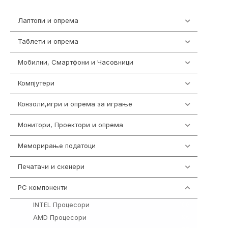
Лаптопи и опрема
703
Таблети и опрема
300
Мобилни, Смартфони и Часовници
977
Компјутери
218
Конзоли,игри и опрема за играње
1301
Монитори, Проектори и опрема
474
Меморирање податоци
540
Печатачи и скенери
976
PC компоненти
1058
INTEL Процесори
106
AMD Процесори
96