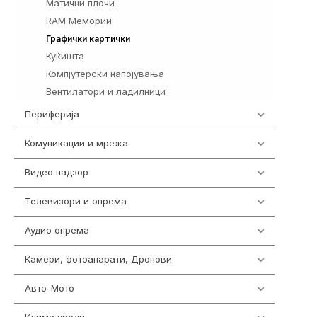
Матични плочи
77
RAM Мемории
132
144
Графички картички
Куќишта
219
Компјутерски напојувања
123
Вентилатори и ладилници
161
Периферија
1850
Комуникации и мрежа
454
Видео надзор
161
Телевизори и опрема
278
Аудио опрема
416
Камери, фотоапарати, Дронови
325
Авто-Мото
139